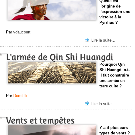
Quelle est
l'origine de
l'expression une
victoire à la
Pyrrhus ?
Par
vdaucourt
Lire la suite…
L'armée de Qin Shi Huangdi
Pourquoi Qin
Shi Huangdi a-t-
il fait construire
une armée en
terre cuite ?
Par
Domitille
Lire la suite…
Vents et tempêtes
Y a-il plusieurs
types de vents ?