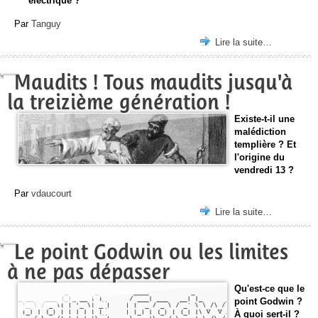
électrique ?
Par
Tanguy
Lire la suite…
Maudits ! Tous maudits jusqu'à
la treizième génération !
Existe-t-il une
malédiction
templière ? Et
l'origine du
vendredi 13 ?
Par
vdaucourt
Lire la suite…
Le point Godwin ou les limites
à ne pas dépasser
Qu'est-ce que le
point Godwin ?
À quoi sert-il ?