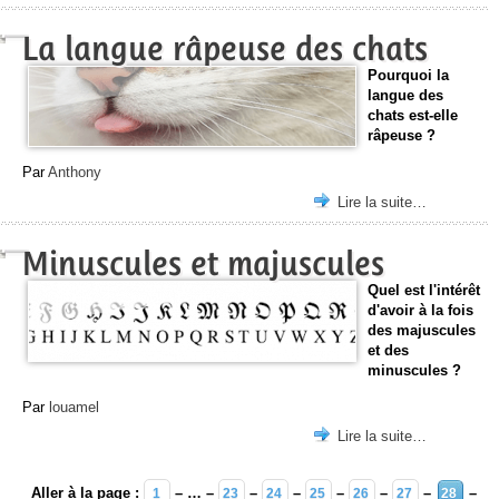
La langue râpeuse des chats
Pourquoi la
langue des
chats est-elle
râpeuse ?
Par
Anthony
Lire la suite…
Minuscules et majuscules
Quel est l'intérêt
d'avoir à la fois
des majuscules
et des
minuscules ?
Par
louamel
Lire la suite…
Aller à la page :
– … –
–
–
–
–
–
–
1
23
24
25
26
27
28