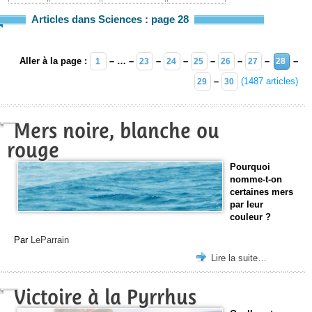
Articles dans Sciences : page 28
Aller à la page :
– … –
–
–
–
–
–
–
1
23
24
25
26
27
28
–
(1487 articles)
29
30
Mers noire, blanche ou
rouge
Pourquoi
nomme-t-on
certaines mers
par leur
couleur ?
Par
LeParrain
Lire la suite…
Victoire à la Pyrrhus