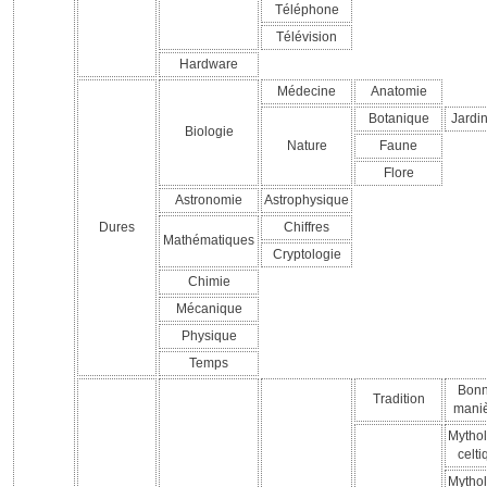
Téléphone
Télévision
Hardware
Médecine
Anatomie
Botanique
Jardi
Biologie
Nature
Faune
Flore
Astronomie
Astrophysique
Dures
Chiffres
Mathématiques
Cryptologie
Chimie
Mécanique
Physique
Temps
Bon
Tradition
mani
Mythol
celti
Mythol