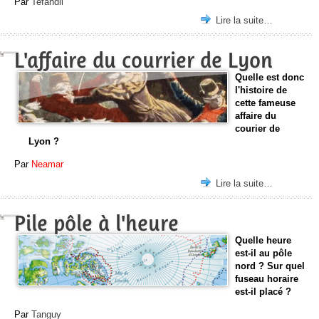
Par
Tefandil
Lire la suite…
L'affaire du courrier de Lyon
Quelle est donc
l'histoire de
cette fameuse
affaire du
courier de
Lyon ?
Par
Neamar
Lire la suite…
Pile pôle à l'heure
Quelle heure
est-il au pôle
nord ? Sur quel
fuseau horaire
est-il placé ?
Par
Tanguy