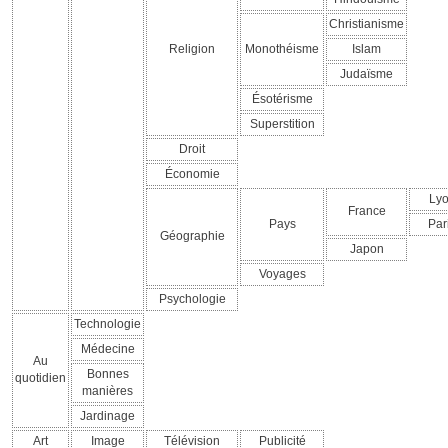
Christianisme
Religion
Monothéisme
Islam
Judaïsme
Ésotérisme
Superstition
Droit
Économie
Ly
France
Pays
Par
Géographie
Japon
Voyages
Psychologie
Technologie
Médecine
Au
Bonnes
quotidien
manières
Jardinage
Art
Image
Télévision
Publicité