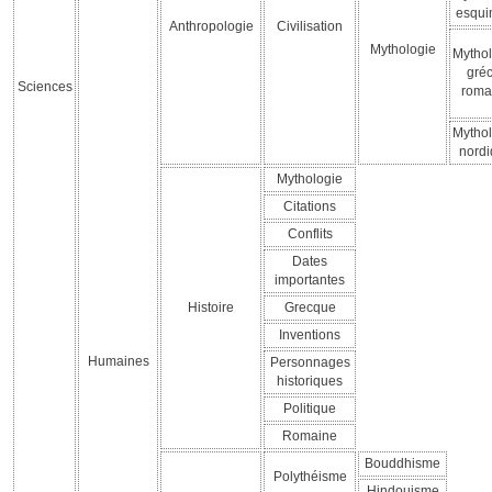
esqu
Anthropologie
Civilisation
Mythologie
Mythol
gréc
Sciences
roma
Mythol
nord
Mythologie
Citations
Conflits
Dates
importantes
Histoire
Grecque
Inventions
Humaines
Personnages
historiques
Politique
Romaine
Bouddhisme
Polythéisme
Hindouisme