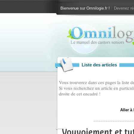
Bienvenue sur Omnilogie.fr !
Devenez ré
Liste des articles
Vous trouverez dans ces pages la liste des
Si vous recherchez un article en particul
droite de cet encadré !
Aller à
Vouvoiement et tu