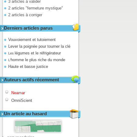
3 articles à valider
2 articles "fermeture mystique"
2 articles à corriger
Derniers articles parus
Vouvoiement et tutoiement
Lever la poignée pour tourner la clé
légumes et le réfrigérateur
Les
homme le plus riche du monde
L'
Haute et basse justice
Auteurs actifs récemment
Neamar
OmniScient
Un article au hasard