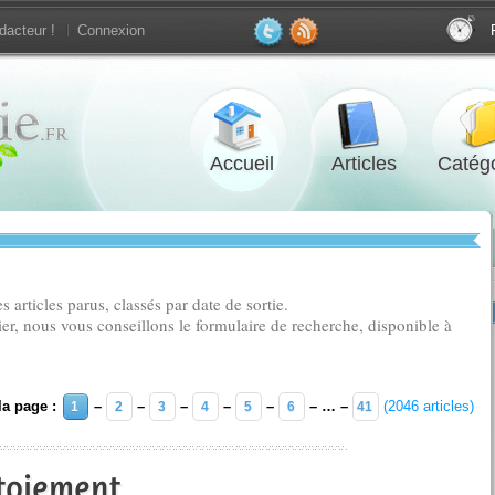
dacteur !
Connexion
Accueil
Articles
Catégo
 articles parus, classés par date de sortie.
ier, nous vous conseillons le formulaire de recherche, disponible à
 la page :
–
–
–
–
–
– … –
(2046 articles)
1
2
3
4
5
6
41
toiement