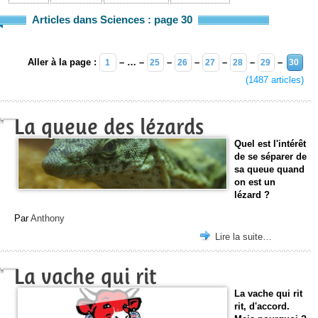
Articles dans Sciences : page 30
Aller à la page :
– … –
–
–
–
–
–
1
25
26
27
28
29
30
(1487 articles)
La queue des lézards
Quel est l'intérêt
de se séparer de
sa queue quand
on est un
lézard ?
Par
Anthony
Lire la suite…
La vache qui rit
La vache qui rit
rit, d'accord.