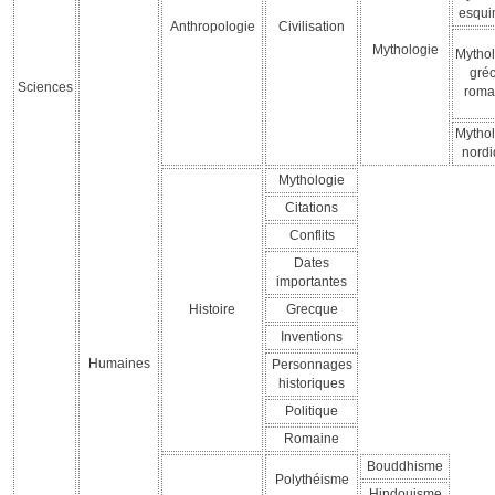
esqu
Anthropologie
Civilisation
Mythologie
Mythol
gréc
Sciences
roma
Mythol
nord
Mythologie
Citations
Conflits
Dates
importantes
Histoire
Grecque
Inventions
Humaines
Personnages
historiques
Politique
Romaine
Bouddhisme
Polythéisme
Hindouisme