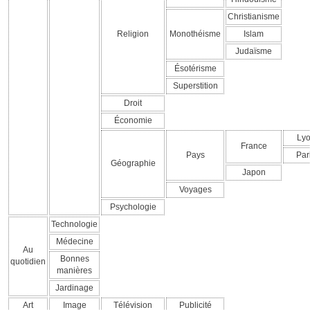
Christianisme
Religion
Monothéisme
Islam
Judaïsme
Ésotérisme
Superstition
Droit
Économie
Ly
France
Pays
Par
Géographie
Japon
Voyages
Psychologie
Technologie
Médecine
Au
Bonnes
quotidien
manières
Jardinage
Art
Image
Télévision
Publicité