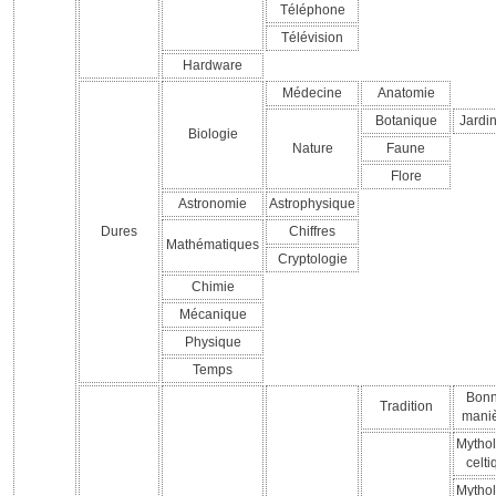
Téléphone
Télévision
Hardware
Médecine
Anatomie
Botanique
Jardi
Biologie
Nature
Faune
Flore
Astronomie
Astrophysique
Dures
Chiffres
Mathématiques
Cryptologie
Chimie
Mécanique
Physique
Temps
Bon
Tradition
mani
Mythol
celti
Mythol