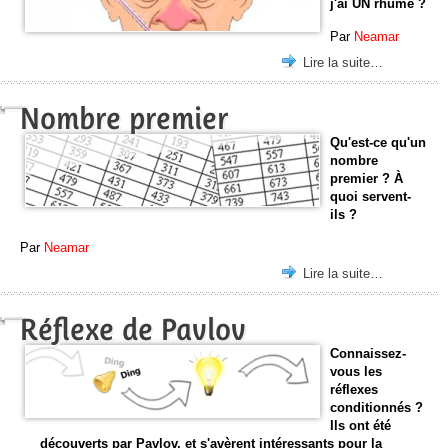
j'ai UN rhume ?
Par
Neamar
Lire la suite…
Nombre premier
Qu'est-ce qu'un
nombre
premier ? À
quoi servent-
ils ?
Par
Neamar
Lire la suite…
Réflexe de Pavlov
Connaissez-
vous les
réflexes
conditionnés ?
Ils ont été
découverts par Pavlov, et s'avèrent intéressants pour la