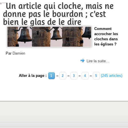
Un article qui cloche, mais ne
donne pas le bourdon ; c'est
bien le glas de le dire
Comment
accrocher les
cloches dans
les églises ?
Par
Damien
Lire la suite…
Aller à la page :
–
–
–
–
(245 articles)
1
2
3
4
5