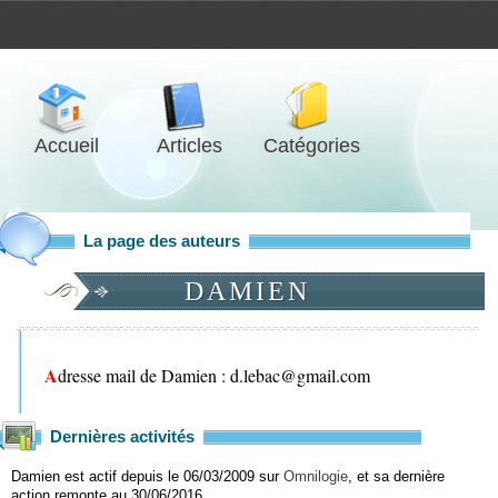
Accueil
Articles
Catégories
La page des auteurs
DAMIEN
Adresse mail de Damien :
moc.liamg@cabel.d
Dernières activités
Damien est actif depuis le 06/03/2009 sur
Omnilogie
, et sa dernière
action remonte au 30/06/2016 .