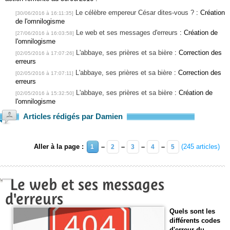
Le célèbre empereur César dites-vous ?
: Création
[30/06/2016 à 16:11:35]
de l'omnilogisme
Le web et ses messages d'erreurs
: Création de
[27/06/2016 à 16:03:58]
l'omnilogisme
L'abbaye, ses prières et sa bière
: Correction des
[02/05/2016 à 17:07:26]
erreurs
L'abbaye, ses prières et sa bière
: Correction des
[02/05/2016 à 17:07:11]
erreurs
L'abbaye, ses prières et sa bière
: Création de
[02/05/2016 à 15:32:50]
l'omnilogisme
Articles rédigés par Damien
Aller à la page :
–
–
–
–
(245 articles)
1
2
3
4
5
Le web et ses messages
d'erreurs
Quels sont les
différents codes
d'erreur du