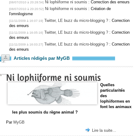
Ni lophiiforme ni soumis
: Correction des erreurs
[08/07/2010 à 20:28:54]
Ni lophiiforme ni soumis
: Création de
[08/07/2010 à 20:20:52]
l'omnilogisme
Twitter, LE buzz du micro-blogging ?
: Correction
[11/11/2009 à 16:07:19]
des erreurs
Twitter, LE buzz du micro-blogging ?
: Correction
[11/11/2009 à 16:05:16]
des erreurs
Twitter, LE buzz du micro-blogging ?
: Correction
[11/11/2009 à 16:03:27]
des erreurs
Articles rédigés par MyGB
Ni lophiiforme ni soumis
Quelles
particularités
des
lophiiformes en
font les animaux
les plus soumis du règne animal ?
Par
MyGB
Lire la suite…