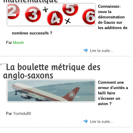
Connaissez-
vous la
démonstration
de Gauss sur
les additions de
nombres successifs ?
Par
Moroh
Lire la suite…
La boulette métrique des
anglo-saxons
Comment une
erreur d'unités a
failli faire
s'écraser un
avion ?
Par
Yoshidu89
Lire la suite…