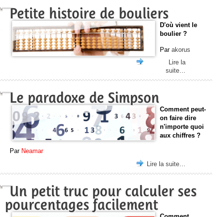
Petite histoire de bouliers
D'où vient le
boulier ?
Par
akorus
Lire la
suite…
Le paradoxe de Simpson
Comment peut-
on faire dire
n'importe quoi
aux chiffres ?
Par
Neamar
Lire la suite…
Un petit truc pour calculer ses
pourcentages facilement
Comment