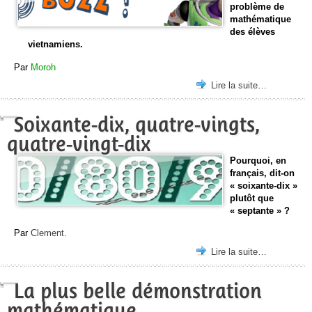
problème de
mathématique
des élèves
vietnamiens.
Par
Moroh
Lire la suite…
Soixante-dix, quatre-vingts,
quatre-vingt-dix
Pourquoi, en
français, dit-on
« soixante-dix »
plutôt que
« septante » ?
Par
Clement.
Lire la suite…
La plus belle démonstration
mathématique