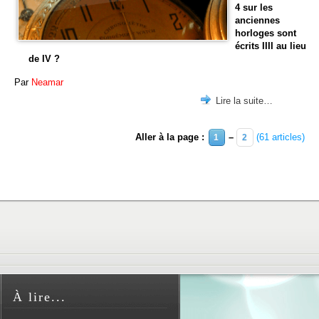
4 sur les
anciennes
horloges sont
écrits IIII au lieu
de IV ?
Par
Neamar
Lire la suite…
Aller à la page :
–
(61 articles)
1
2
À lire...