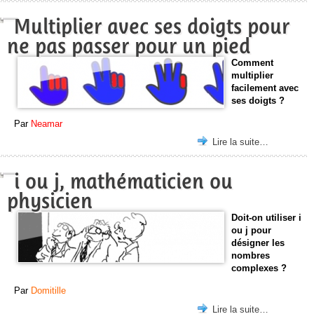
Multiplier avec ses doigts pour
ne pas passer pour un pied
Comment
multiplier
facilement avec
ses doigts ?
Par
Neamar
Lire la suite…
i ou j, mathématicien ou
physicien
Doit-on utiliser i
ou j pour
désigner les
nombres
complexes ?
Par
Domitille
Lire la suite…