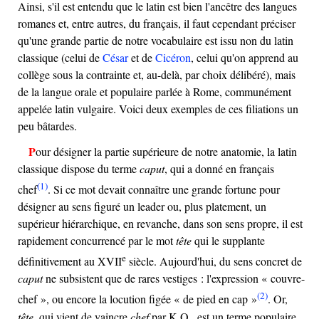
Ainsi, s'il est entendu que le latin est bien l'ancêtre des langues
romanes et, entre autres, du français, il faut cependant préciser
qu'une grande partie de notre vocabulaire est issu non du latin
classique (celui de
César
et de
Cicéron
, celui qu'on apprend au
collège sous la contrainte et, au-delà, par choix délibéré), mais
de la langue orale et populaire parlée à Rome, communément
appelée latin vulgaire. Voici deux exemples de ces filiations un
peu bâtardes.
Pour désigner la partie supérieure de notre anatomie, la latin
classique dispose du terme
caput
, qui a donné en français
(1)
chef
. Si ce mot devait connaître une grande fortune pour
désigner au sens figuré un leader ou, plus platement, un
supérieur hiérarchique, en revanche, dans son sens propre, il est
rapidement concurrencé par le mot
tête
qui le supplante
e
définitivement au
XVII
siècle. Aujourd'hui, du sens concret de
caput
ne subsistent que de rares vestiges : l'expression « couvre-
(2)
chef », ou encore la locution figée « de pied en cap »
. Or,
tête
, qui vient de vaincre
chef
par K.O., est un terme populaire