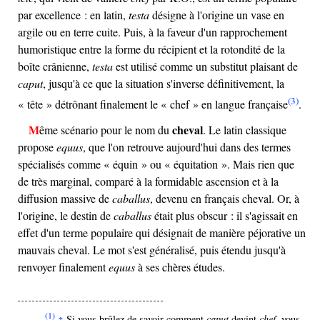
par excellence : en latin,
testa
désigne à l'origine un vase en
argile ou en terre cuite. Puis, à la faveur d'un rapprochement
humoristique entre la forme du récipient et la rotondité de la
boîte crânienne,
testa
est utilisé comme un substitut plaisant de
caput
, jusqu'à ce que la situation s'inverse définitivement, la
(3)
« tête » détrônant finalement le « chef » en langue française
.
cheval
Même scénario pour le nom du
. Le latin classique
propose
equus
, que l'on retrouve aujourd'hui dans des termes
spécialisés comme « équin » ou « équitation ». Mais rien que
de très marginal, comparé à la formidable ascension et à la
diffusion massive de
caballus
, devenu en français cheval. Or, à
l'origine, le destin de
caballus
était plus obscur : il s'agissait en
effet d'un terme populaire qui désignait de manière péjorative un
mauvais cheval. Le mot s'est généralisé, puis étendu jusqu'à
renvoyer finalement
equus
à ses chères études.
(1)
Si vous brûlez de savoir comment
caput
devint
chef
, vous
↑