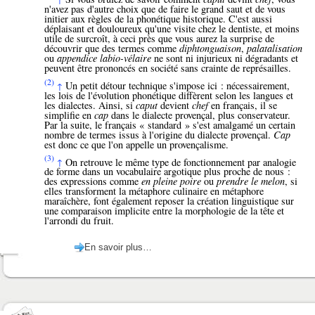
n'avez pas d'autre choix que de faire le grand saut et de vous
initier aux règles de la phonétique historique. C'est aussi
déplaisant et douloureux qu'une visite chez le dentiste, et moins
utile de surcroît, à ceci près que vous aurez la surprise de
découvrir que des termes comme
diphtonguaison
,
palatalisation
ou
appendice labio-vélaire
ne sont ni injurieux ni dégradants et
peuvent être prononcés en société sans crainte de représailles.
(2)
Un petit détour technique s'impose ici : nécessairement,
↑
les lois de l'évolution phonétique diffèrent selon les langues et
les dialectes. Ainsi, si
caput
devient
chef
en français, il se
simplifie en
cap
dans le dialecte provençal, plus conservateur.
Par la suite, le français « standard » s'est amalgamé un certain
nombre de termes issus à l'origine du dialecte provençal.
Cap
est donc ce que l'on appelle un provençalisme.
(3)
On retrouve le même type de fonctionnement par analogie
↑
de forme dans un vocabulaire argotique plus proche de nous :
des expressions comme
en pleine poire
ou
prendre le melon
, si
elles transforment la métaphore culinaire en métaphore
maraîchère, font également reposer la création linguistique sur
une comparaison implicite entre la morphologie de la tête et
l'arrondi du fruit.
En savoir plus…