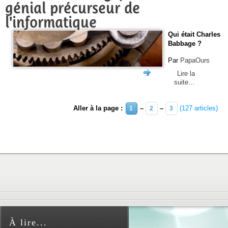
génial précurseur de
l'informatique
Qui était Charles
Babbage ?
Par
PapaOurs
Lire la
suite…
Aller à la page :
–
–
(127 articles)
1
2
3
À lire...