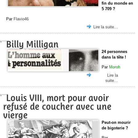
fin du monde en
5 709 ?
Par
Flavio46
Lire la suite…
Billy Milligan
24 personnes
dans la tête !
Par
Moroh
Lire la
suite…
Louis VIII, mort pour avoir
refusé de coucher avec une
vierge
Peut-on mourir
de bigoterie ?
Par