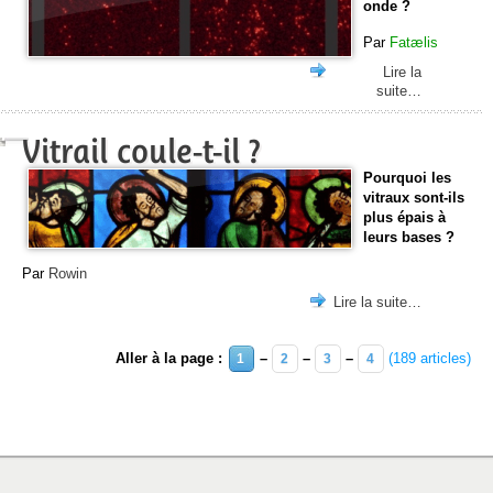
onde ?
Par
Fatælis
Lire la
suite…
Vitrail coule-t-il ?
Pourquoi les
vitraux sont-ils
plus épais à
leurs bases ?
Par
Rowin
Lire la suite…
Aller à la page :
–
–
–
(189 articles)
1
2
3
4