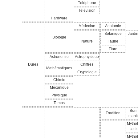
Téléphone
Télévision
Hardware
Médecine
Anatomie
Botanique
Jardi
Biologie
Nature
Faune
Flore
Astronomie
Astrophysique
Dures
Chiffres
Mathématiques
Cryptologie
Chimie
Mécanique
Physique
Temps
Bon
Tradition
mani
Mythol
celti
Mythol