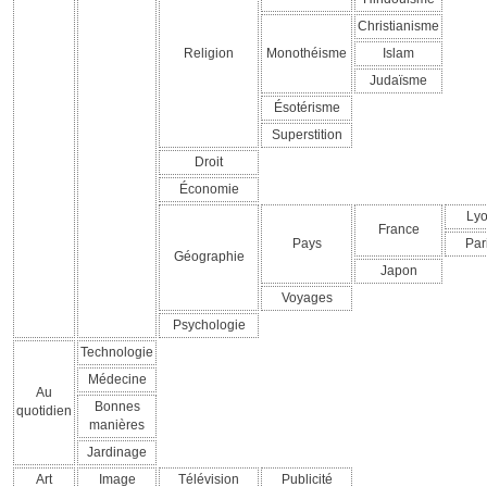
Christianisme
Religion
Monothéisme
Islam
Judaïsme
Ésotérisme
Superstition
Droit
Économie
Ly
France
Pays
Par
Géographie
Japon
Voyages
Psychologie
Technologie
Médecine
Au
Bonnes
quotidien
manières
Jardinage
Art
Image
Télévision
Publicité