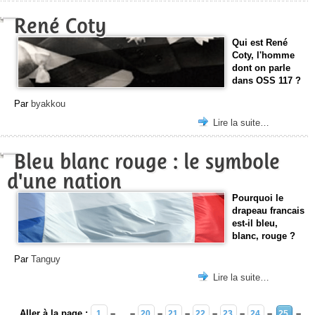
René Coty
Qui est René
Coty, l'homme
dont on parle
dans OSS 117 ?
Par
byakkou
Lire la suite…
Bleu blanc rouge : le symbole
d'une nation
Pourquoi le
drapeau francais
est-il bleu,
blanc, rouge ?
Par
Tanguy
Lire la suite…
Aller à la page :
– … –
–
–
–
–
–
–
1
20
21
22
23
24
25