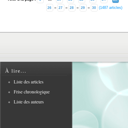
–
–
–
–
(1487 articles)
26
27
28
29
30
À lire...
Liste des articles
Frise chronologique
Liste des auteurs