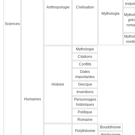
esqu
Anthropologie
Civilisation
Mythologie
Mythol
gréc
Sciences
roma
Mythol
nord
Mythologie
Citations
Conflits
Dates
importantes
Histoire
Grecque
Inventions
Humaines
Personnages
historiques
Politique
Romaine
Bouddhisme
Polythéisme
Hindouisme