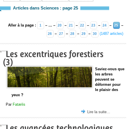
Articles dans Sciences : page 25
Aller à la page :
– … –
–
–
–
–
–
–
1
20
21
22
23
24
25
–
–
–
–
(1487 articles)
26
27
28
29
30
Les excentriques forestiers
(3)
Saviez-vous que
les arbres
peuvent se
déformer pour
le plaisir des
yeux ?
Par
Fatælis
Lire la suite…
Les avancées technologiques