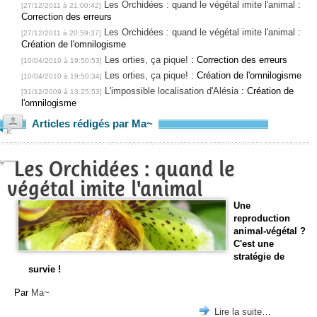
Les Orchidées : quand le végétal imite l'animal
:
[27/12/2011 à 21:00:42]
Correction des erreurs
Les Orchidées : quand le végétal imite l'animal
:
[27/12/2011 à 20:59:37]
Création de l'omnilogisme
Les orties, ça pique!
: Correction des erreurs
[10/04/2010 à 19:50:53]
Les orties, ça pique!
: Création de l'omnilogisme
[10/04/2010 à 19:50:34]
L'impossible localisation d'Alésia
: Création de
[31/12/2009 à 13:25:53]
l'omnilogisme
Articles rédigés par Ma~
Les Orchidées : quand le
végétal imite l'animal
Une
reproduction
animal-végétal ?
C'est une
stratégie de
survie !
Par
Ma~
Lire la suite…