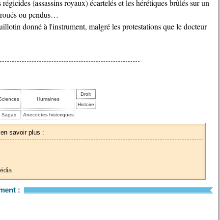
 régicides (assassins royaux) écartelés et les hérétiques brûlés sur un
nt roués ou pendus…
illotin donné à l'instrument, malgré les protestations que le docteur
Droit
Sciences
Humaines
Histoire
Sagas
Anecdotes historiques
 en savoir plus :
pédia
ment :