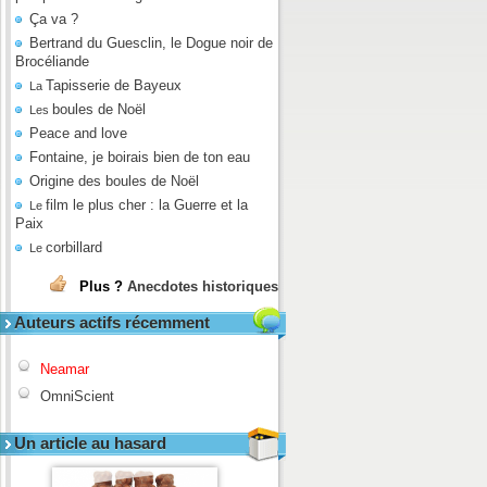
Ça va ?
Bertrand du Guesclin, le Dogue noir de
Brocéliande
Tapisserie de Bayeux
La
boules de Noël
Les
Peace and love
Fontaine, je boirais bien de ton eau
Origine des boules de Noël
film le plus cher : la Guerre et la
Le
Paix
corbillard
Le
Plus ?
Anecdotes historiques
Auteurs actifs récemment
Neamar
OmniScient
Un article au hasard