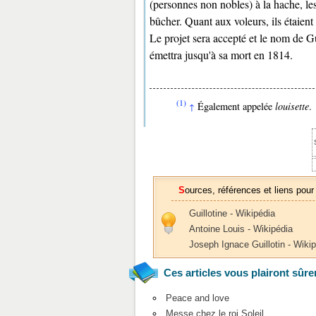
(personnes non nobles) à la hache, les
bûcher. Quant aux voleurs, ils étaie
Le projet sera accepté et le nom de Gu
émettra jusqu'à sa mort en 1814.
(1)
Également appelée
louisette
.
↑
Sources, références et liens pour
Guillotine - Wikipédia
Antoine Louis - Wikipédia
Joseph Ignace Guillotin - Wiki
Ces articles vous plairont sûre
Peace and love
Messe chez le roi Soleil