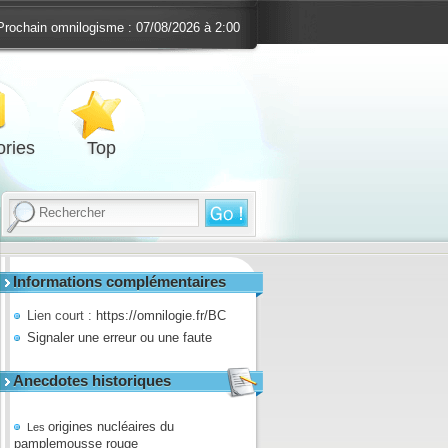
Prochain omnilogisme :
07/08/2026 à 2:00
ries
Top
Informations complémentaires
Lien court :
https://omnilogie.fr/BC
Signaler une erreur ou une faute
Anecdotes historiques
origines nucléaires du
Les
pamplemousse rouge