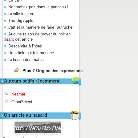
Ça va ?
Ne tombez pas dans le panneau !
ville lumière
La
The Big Apple
art et la manière de faire l'autruche
L'
Aucune raison de broyer du noir en
lisant cet article
Descendre à l'hôtel
Un article qui fait mouche
bosse des maths
La
Plus ?
Origine des expressions
Auteurs actifs récemment
Neamar
OmniScient
Un article au hasard