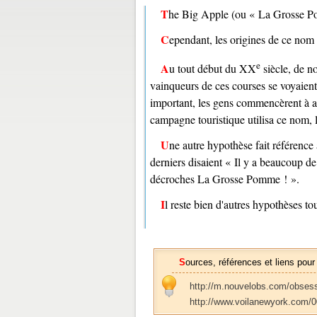
The Big Apple (ou « La Grosse Po
Cependant, les origines de ce nom
e
Au tout début du
XX
siècle, de n
vainqueurs de ces courses se voyaien
important, les gens commencèrent à 
campagne touristique utilisa ce nom, 
Une autre hypothèse fait référence aux joueurs de jazz des années 30 cherchant la consécration. Ces
derniers disaient « Il y a beaucoup de 
décroches La Grosse Pomme ! ».
Il reste bien d'autres hypothèses tou
Sources, références et liens pour
http://m.nouvelobs.com/obses
http://www.voilanewyork.com/