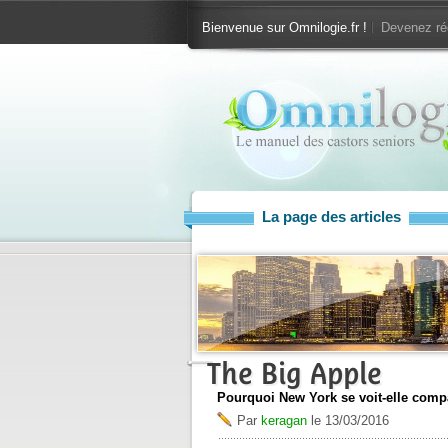
Bienvenue sur Omnilogie.fr !
Devenez ré
La page des articles
The Big Apple
Pourquoi New York se voit-elle com
Par
keragan
le
13/03/2016