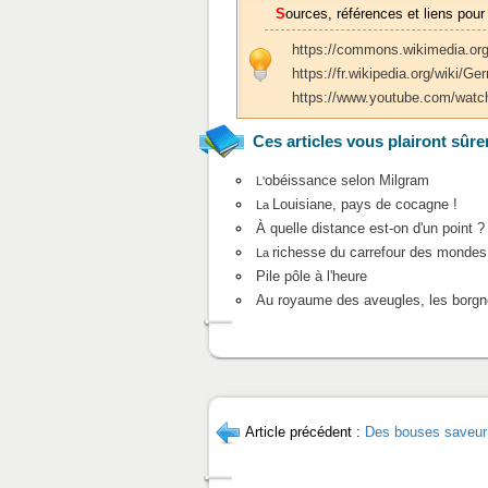
Sources, références et liens pour
https://commons.wikimedia.org
https://fr.wikipedia.org/wiki/G
https://www.youtube.com/wat
Ces articles vous plairont sûre
obéissance selon Milgram
L'
Louisiane, pays de cocagne !
La
À quelle distance est-on d'un point ?
richesse du carrefour des mondes 
La
Pile pôle à l'heure
Au royaume des aveugles, les borgne
Article précédent :
Des bouses saveur 