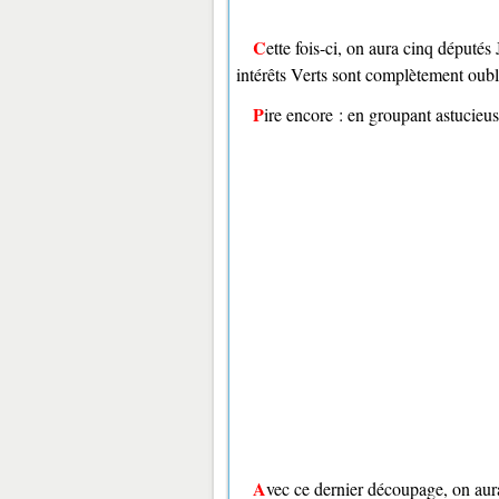
Cette fois-ci, on aura cinq députés Jaunes, ce qui ne représente plus vraiment la population initiale : les
intérêts Verts sont complètement oubl
Pire encore : en groupant astucieu
Avec ce dernier découpage, on aura trois députés Verts, deux députés Jaunes, donnant la majorité aux