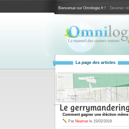
Bienvenue sur Omnilogie.fr !
Devenez ré
La page des articles
Le gerrymanderin
Comment gagner une éléction même si
Par
Neamar
le
15/02/2019