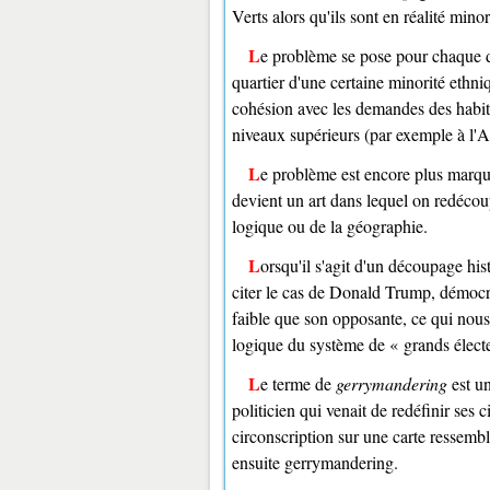
Verts alors qu'ils sont en réalité minor
Le problème se pose pour chaque découpage. Il part souvent d'une bonne intention (par exemple, un
quartier d'une certaine minorité ethn
cohésion avec les demandes des habitan
niveaux supérieurs (par exemple à l'A
Le problème est encore plus marqué chez les Américains, pour lesquels le découpage administratif
devient un art dans lequel on redécoup
logique ou de la géographie.
Lorsqu'il s'agit d'un découpage historique, c'est un problème frustrant mais légal (on peut par exemple
citer le cas de Donald Trump, démocr
faible que son opposante, ce qui nous
logique du système de « grands électe
Le terme de
gerrymandering
est u
politicien qui venait de redéfinir ses
circonscription sur une carte ressemb
ensuite gerrymandering.