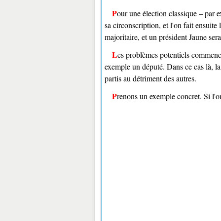
Pour une élection classique – par exemple l'élection présidentielle française – chaque citoyen vote dans
sa circonscription, et l'on fait ensuit
majoritaire, et un président Jaune ser
Les problèmes potentiels commencent lorsque chaque circonscription élit un unique représentant, par
exemple un député. Dans ce cas là, la
partis au détriment des autres.
Prenons un exemple concret. Si l'o