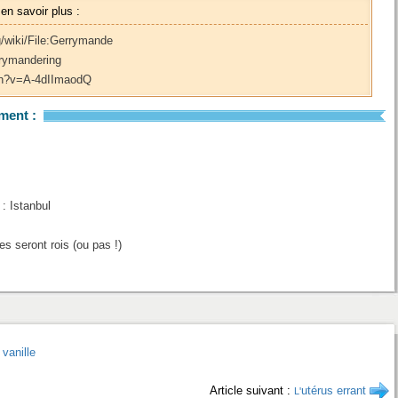
 en savoir plus :
/wiki/File:Gerrymande
errymandering
ch?v=A-4dIImaodQ
ment :
: Istanbul
s seront rois (ou pas !)
vanille
Article suivant :
utérus errant
L'