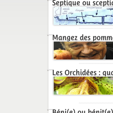
Septique ou scepti
Mangez des pomm
Les Orchidées : qua
Béni(e) ou bénit(e