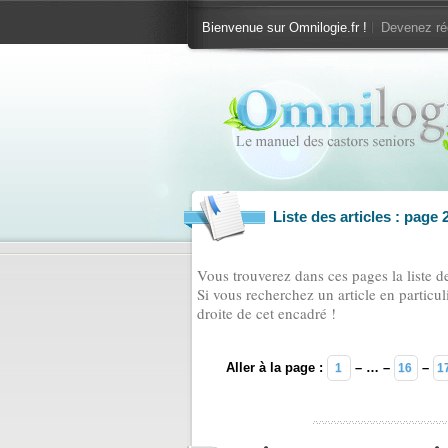
Bienvenue sur Omnilogie.fr !
Devenez ré
Liste des articles : page 
Vous trouverez dans ces pages la liste des
Si vous recherchez un article en particul
droite de cet encadré !
Aller à la page :
– … –
–
1
16
1