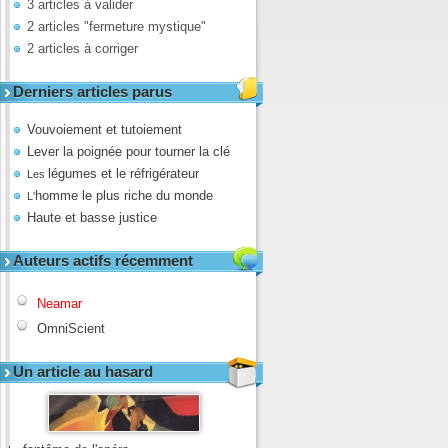
3 articles à valider
2 articles "fermeture mystique"
2 articles à corriger
Derniers articles parus
Vouvoiement et tutoiement
Lever la poignée pour tourner la clé
légumes et le réfrigérateur
Les
homme le plus riche du monde
L'
Haute et basse justice
Auteurs actifs récemment
Neamar
OmniScient
Un article au hasard