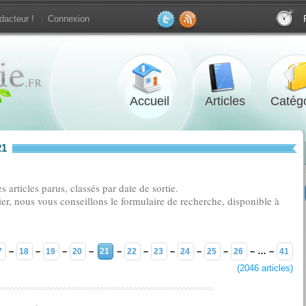
dacteur !
Connexion
Accueil
Articles
Catégo
21
 articles parus, classés par date de sortie.
ier, nous vous conseillons le formulaire de recherche, disponible à
–
–
–
–
–
–
–
–
–
– … –
7
18
19
20
21
22
23
24
25
26
41
(2046 articles)