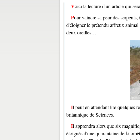
Voici la lecture d'un article qui s
Pour vaincre sa peur des serpents, 
d'éloigner le prétendu affreux animal l
deux oreilles…
Il peut en attendant lire quelques 
britannique de Sciences.
Il apprendra alors que six magnifiques spécimens de pythons birmans ont en effet été capturés puis
éloignés d'une quarantaine de kilomèt