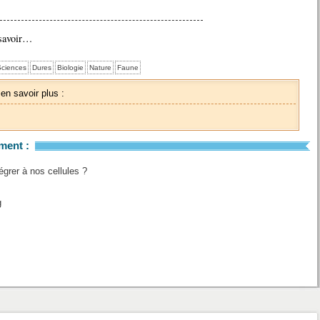
 savoir…
ciences
Dures
Biologie
Nature
Faune
 en savoir plus :
ment :
grer à nos cellules ?
g