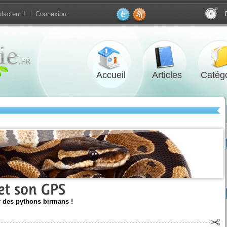
dacteur !
Connexion
Accueil
Articles
Catégo
et son GPS
 des pythons birmans !