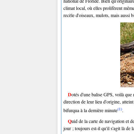
national de Floride. Bien qu'originair
climat local, où elles prolifèrent mêm
recèle d'oiseaux, mulots, mais aussi bi
Dotés d'une balise GPS, voilà que nos six cobayes involontaires ont immédiatement mis le cap en
direction de leur lieu d'origine, attein
(1)
bifurqua à la dernière minute
.
Quid de la carte de navigation et de la boussole que nécessite une telle capacité ? Nul ne le sait à ce
jour ; toujours est-il qu'il s'agit là d