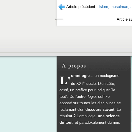
Article précédent :
Islam, musulman, a
Article s
À propos
L'
omnilogie
… un néologisme
e
du
XXI
siècle. D'un côté,
omni
, un préfixe pour indiquer “le
tout”. De l'autre,
logie
, suffixe
apposé sur toutes les disciplines se
réclamant d'un
discours savant
. Le
résultat ? L'omnilogie,
une science
du tout
, et paradoxalement du rien.