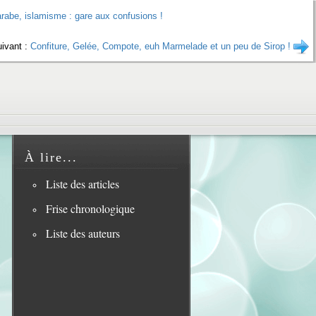
rabe, islamisme : gare aux confusions !
uivant :
Confiture, Gelée, Compote, euh Marmelade et un peu de Sirop !
À lire...
Liste des articles
Frise chronologique
Liste des auteurs