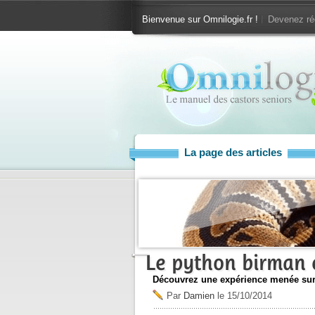
Bienvenue sur Omnilogie.fr !
Devenez ré
La page des articles
Le python birman 
Découvrez une expérience menée sur
Par
Damien
le
15/10/2014