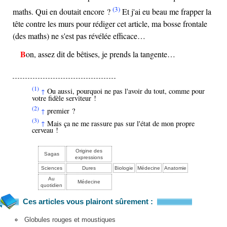
(3)
maths. Qui en doutait encore ?
Et j'ai eu beau me frapper la
tête contre les murs pour rédiger cet article, ma bosse frontale
(des maths) ne s'est pas révélée efficace…
Bon, assez dit de bêtises, je prends la tangente…
(1)
Ou aussi, pourquoi ne pas l'avoir du tout, comme pour
↑
votre fidèle serviteur !
(2)
premier ?
↑
(3)
Mais ça ne me rassure pas sur l'état de mon propre
↑
cerveau !
Origine des
Sagas
expressions
Sciences
Dures
Biologie
Médecine
Anatomie
Au
Médecine
quotidien
Ces articles vous plairont sûrement :
Globules rouges et moustiques