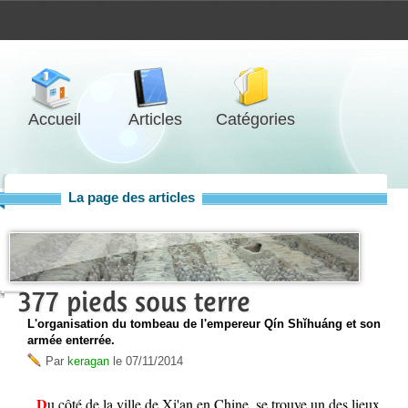
Accueil
Articles
Catégories
La page des articles
377 pieds sous terre
L'organisation du tombeau de l'empereur Qín Shǐhuáng et son
armée enterrée.
Par
keragan
le
07/11/2014
Du côté de la ville de Xi'an en Chine, se trouve un des lieux