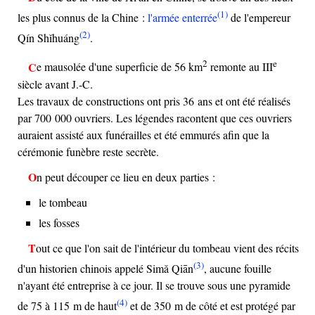
(1)
les plus connus de la Chine :
l'armée enterrée
de l'empereur
(2)
Qín Shǐhuáng
.
2
e
Ce mausolée d'une superficie de 56 km
remonte au
III
siècle avant J.-C.
Les travaux de constructions ont pris 36 ans et ont été réalisés
par 700 000 ouvriers. Les légendes racontent que ces ouvriers
auraient assisté aux funérailles et été emmurés afin que la
cérémonie funèbre reste secrète.
On peut découper ce lieu en deux parties :
le tombeau
les fosses
Tout ce que l'on sait de l'intérieur du tombeau vient des récits
(3)
d'un historien chinois appelé Simǎ Qiān
, aucune fouille
n'ayant été entreprise à ce jour. Il se trouve sous une pyramide
(4)
de 75 à 115 m de haut
et de 350 m de côté et est protégé par