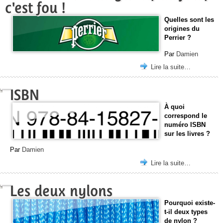
c'est fou !
Quelles sont les
origines du
Perrier ?
Par
Damien
Lire la suite…
ISBN
À quoi
correspond le
numéro ISBN
sur les livres ?
Par
Damien
Lire la suite…
Les deux nylons
Pourquoi existe-
t-il deux types
de nylon ?