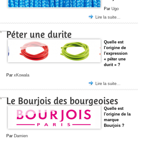
Par
Ugo
Lire la suite…
Péter une durite
Quelle est
l'origine de
l'expression
« péter une
durit » ?
Par
xKowala
Lire la suite…
Le Bourjois des bourgeoises
Quelle est
l'origine de la
marque
Bourjois ?
Par
Damien