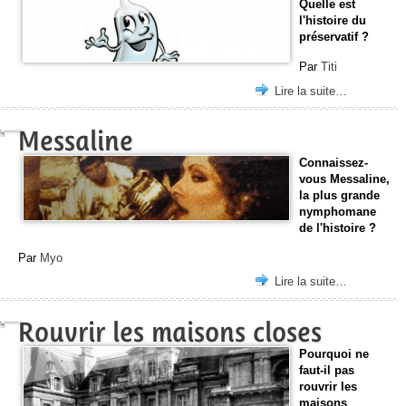
Quelle est
l'histoire du
préservatif ?
Par
Titi
Lire la suite…
Messaline
Connaissez-
vous Messaline,
la plus grande
nymphomane
de l'histoire ?
Par
Myo
Lire la suite…
Rouvrir les maisons closes
Pourquoi ne
faut-il pas
rouvrir les
maisons