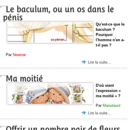
Le baculum, ou un os dans le
pénis
Qu'est-ce que le
baculum ?
Pourquoi
l'homme n'en a-
t-il pas ?
Par
Neamar
Lire la suite…
Ma moitié
D'où vient
l'expression «
ma moitié » ?
Par
Manutaust
Lire la suite…
Offrir un nombre pair de fleurs