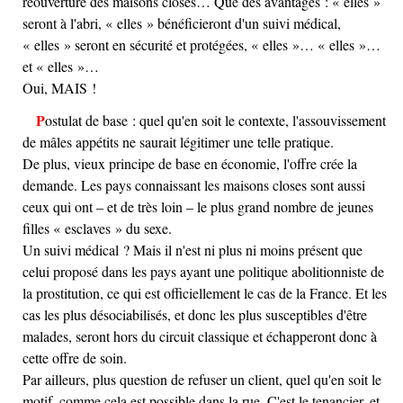
réouverture des maisons closes… Que des avantages : « elles »
seront à l'abri, « elles » bénéficieront d'un suivi médical,
« elles » seront en sécurité et protégées, « elles »… « elles »…
et « elles »…
Oui, MAIS !
Postulat de base : quel qu'en soit le contexte, l'assouvissement
de mâles appétits ne saurait légitimer une telle pratique.
De plus, vieux principe de base en économie, l'offre crée la
demande. Les pays connaissant les maisons closes sont aussi
ceux qui ont – et de très loin – le plus grand nombre de jeunes
filles « esclaves » du sexe.
Un suivi médical ? Mais il n'est ni plus ni moins présent que
celui proposé dans les pays ayant une politique abolitionniste de
la prostitution, ce qui est officiellement le cas de la France. Et les
cas les plus désociabilisés, et donc les plus susceptibles d'être
malades, seront hors du circuit classique et échapperont donc à
cette offre de soin.
Par ailleurs, plus question de refuser un client, quel qu'en soit le
motif, comme cela est possible dans la rue. C'est le tenancier, et