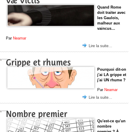
Væ Victis
Quand Rome
doit traiter avec
les Gaulois,
malheur aux
vaincus…
Par
Neamar
Lire la suite…
Grippe et rhumes
Pourquoi dit-on
j'ai LA grippe et
j'ai UN rhume ?
Par
Neamar
Lire la suite…
Nombre premier
Qu'est-ce qu'un
nombre
premier ? À