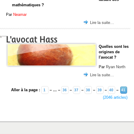
mathématiques ?
Par
Neamar
Lire la suite…
L'avocat Hass
Quelles sont les
origines de
l'avocat ?
Par
Ryan North
Lire la suite…
Aller à la page :
– … –
–
–
–
–
–
1
36
37
38
39
40
41
(2046 articles)