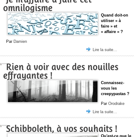
omnilogisme
Quand doit-on
utiliser « à
faire » et
« affaire » ?
Par
Damien
Lire la suite…
Rien à voir avec des nouilles
effrayantes !
Connaissez-
vous les
creepypastas ?
Par
Orodrake
Lire la suite…
Schibboleth, à vos souhaits !
Qu'est-ce que le