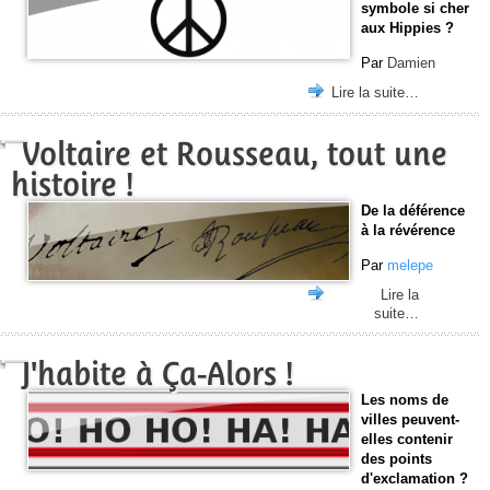
symbole si cher
aux Hippies ?
Par
Damien
Lire la suite…
Voltaire et Rousseau, tout une
histoire !
De la déférence
à la révérence
Par
melepe
Lire la
suite…
J'habite à Ça-Alors !
Les noms de
villes peuvent-
elles contenir
des points
d'exclamation ?