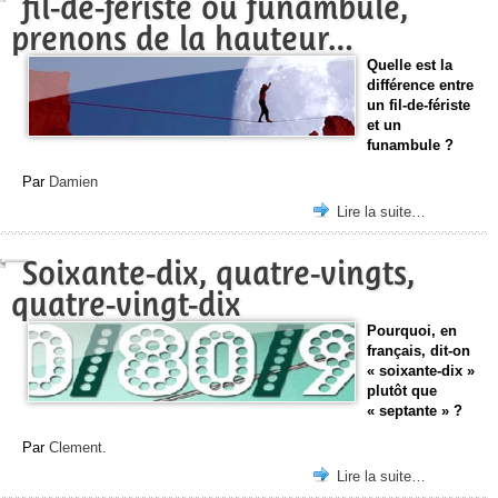
fil-de-fériste ou funambule,
prenons de la hauteur…
Quelle est la
différence entre
un fil-de-fériste
et un
funambule ?
Par
Damien
Lire la suite…
Soixante-dix, quatre-vingts,
quatre-vingt-dix
Pourquoi, en
français, dit-on
« soixante-dix »
plutôt que
« septante » ?
Par
Clement.
Lire la suite…