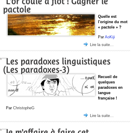
L'or coule à flot ! Gagner le
pactole
Quelle est
l'origine du mot
« pactole » ?
Par
AoKiji
Lire la suite…
Les paradoxes linguistiques
(Les paradoxes-3)
Recueil de
quelques
paradoxes en
langue
française !
Par
ChristopheG
Lire la suite…
Je m'affaire à faire cet