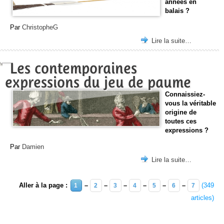
années en
balais ?
Par
ChristopheG
Lire la suite…
Les contemporaines
expressions du jeu de paume
Connaissiez-
vous la véritable
origine de
toutes ces
expressions ?
Par
Damien
Lire la suite…
Aller à la page :
–
–
–
–
–
–
(349
1
2
3
4
5
6
7
articles)