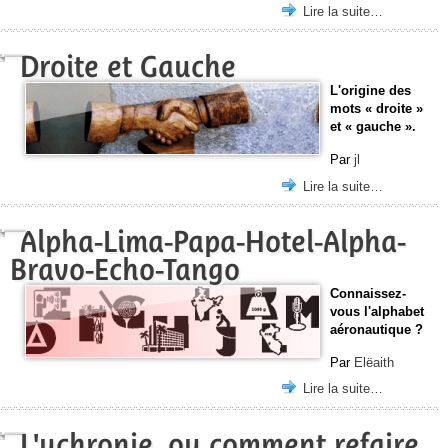
Lire la suite…
Droite et Gauche
L'origine des
mots « droite »
et « gauche ».
Par
jl
Lire la suite…
Alpha-Lima-Papa-Hotel-Alpha-
Bravo-Echo-Tango
Connaissez-
vous l'alphabet
aéronautique ?
Par
Elëaith
Lire la suite…
L'uchronie, ou comment refaire