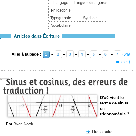
Langage
Langues étrangères
Philosophie
Typographie
Symbole
Vocabulaire
Articles dans Écriture
Aller à la page :
–
–
–
–
–
–
(349
1
2
3
4
5
6
7
articles)
Sinus et cosinus, des erreurs de
traduction !
D'où vient le
terme de sinus
en
trigonométrie ?
Par
Ryan North
Lire la suite…