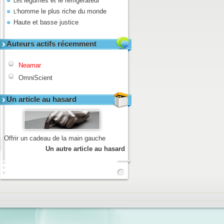
légumes et le réfrigérateur
Les
homme le plus riche du monde
L'
Haute et basse justice
Auteurs actifs récemment
Neamar
OmniScient
Un article au hasard
Offrir un cadeau de la main gauche
Un autre article au hasard