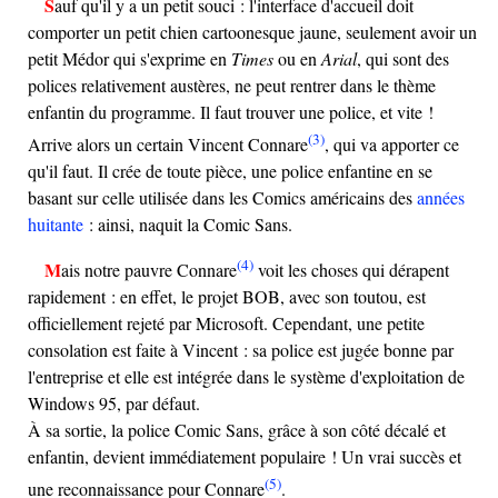
Sauf qu'il y a un petit souci : l'interface d'accueil doit
comporter un petit chien cartoonesque jaune, seulement avoir un
petit Médor qui s'exprime en
Times
ou en
Arial
, qui sont des
polices relativement austères, ne peut rentrer dans le thème
enfantin du programme. Il faut trouver une police, et vite !
(3)
Arrive alors un certain Vincent Connare
, qui va apporter ce
qu'il faut. Il crée de toute pièce, une police enfantine en se
basant sur celle utilisée dans les Comics américains des
années
huitante
: ainsi, naquit la Comic Sans.
(4)
Mais notre pauvre Connare
voit les choses qui dérapent
rapidement : en effet, le projet BOB, avec son toutou, est
officiellement rejeté par Microsoft. Cependant, une petite
consolation est faite à Vincent : sa police est jugée bonne par
l'entreprise et elle est intégrée dans le système d'exploitation de
Windows 95, par défaut.
À sa sortie, la police Comic Sans, grâce à son côté décalé et
enfantin, devient immédiatement populaire ! Un vrai succès et
(5)
une reconnaissance pour Connare
.