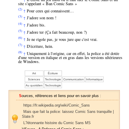
site s'appelant « Ban Comic Sans »
(2)
Pour ceux qui connaissent…
↑
(3)
J'adore son nom !
↑
(4)
J'adore bis.
↑
(5)
J'adore ter (Ça fait beaucoup, non ?)
↑
(6)
Je ne rigole pas, je vous jure que c'est vrai.
↑
(7)
D'écriture, hein.
↑
(8)
Uniquement à l'origine, car en effet, la police a été dotée
↑
d'une version en italique et en gras dans les versions ultérieures
de Windows.
Art
Écriture
Sciences
Technologie
Communication
Informatique
Au quotidien
Technologie
Sources, références et liens pour en savoir plus :
https://fr.wikipedia.org/wiki/Comic_Sans
Mais que fait la police: laissez Comic Sans tranquille |
Slate.fr
L?étonnante histoire du Comic Sans MS