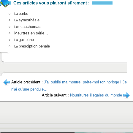
Ces articles vous plairont sûrement :
barbe !
La
synesthésie
La
cauchemars
Les
Meurtres en série…
guillotine
La
presciption pénale
La
Article précédent :
J'ai oublié ma montre, prête-moi ton horloge ! Je
n'ai qu'une pendule…
Article suivant :
Nourritures illégales du monde