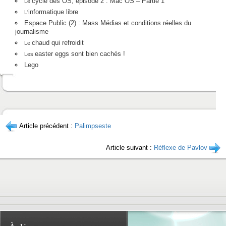
cycle des OS, épisode 2 : Mac OS – Partie 1
Le
informatique libre
L'
Espace Public (2) : Mass Médias et conditions réelles du
journalisme
chaud qui refroidit
Le
easter eggs sont bien cachés !
Les
Lego
Article précédent :
Palimpseste
Article suivant :
Réflexe de Pavlov