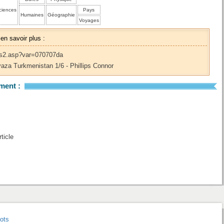
ciences
Pays
Humaines
Géographie
Voyages
 en savoir plus :
res2.asp?var=070707da
aza Turkmenistan 1/6 - Phillips Connor
ment :
ticle
lots