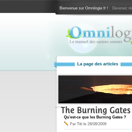
Bienvenue sur Omnilogie.fr !
Devenez ré
La page des articles
The Burning Gates
Qu'est-ce que les Burning Gates ?
Par
Titi
le
28/08/2009