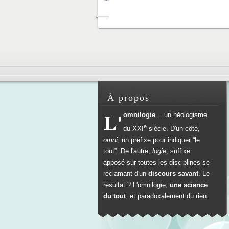
À propos
L'
omnilogie
… un néologisme
e
du
XXI
siècle. D'un côté,
omni
, un préfixe pour indiquer “le
tout”. De l'autre,
logie
, suffixe
apposé sur toutes les disciplines se
réclamant d'un
discours savant
. Le
résultat ? L'omnilogie,
une science
du tout
, et paradoxalement du rien.