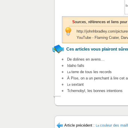
S
Sources, références et liens pour
http://johnhbradley.com/pictu
YouTube - Flaming Crater, Darv
Ces articles vous plairont sûre
De dolines en avens…
Idaho falls
terre de tous les records
La
À Pise, on a un penchant à lire cet ar
sextant
Le
Tchernobyl, les bonnes intentions
Article précédent :
couleur des mail
La