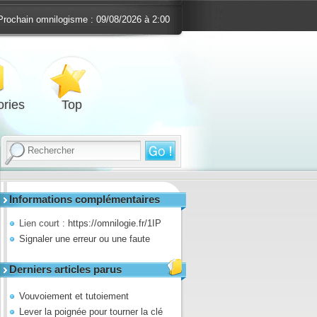
Prochain omnilogisme :
09/08/2026 à 2:00
ries
Top
Informations complémentaires
Lien court :
https://omnilogie.fr/1IP
Signaler une erreur ou une faute
Derniers articles parus
Vouvoiement et tutoiement
Lever la poignée pour tourner la clé