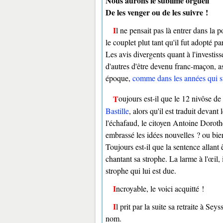
Nous aurons le sublime orgueil
De les venger ou de les suivre !
Il ne pensait pas là entrer dans la postérité, mais juste participer à l'élan créatif du moment. Cependant,
le couplet plut tant qu'il fut adopté pa
Les avis divergents quant à l'investis
d'autres d'être devenu franc-maçon, as
époque,
comme dans les années qui s
Toujours est-il que le 12 nivôse de 
Bastille
, alors qu'il est traduit devan
l'échafaud, le citoyen Antoine Doroth
embrassé les idées nouvelles ? ou bie
Toujours est-il que la sentence allant 
chantant sa strophe. La larme à l'œil, 
strophe qui lui est due.
Incroyable, le voici acquitté !
Il prit par la suite sa retraite à Seyssuel et mourut en 1835. La ville de Vienne donnera à une rue son
nom.