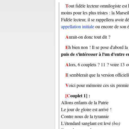
Tout fidèle lecteur omnilogiste est heureux de l'entendre résonner dans de belles occasions, un peu
moins pour les plus tristes : la Marse
Fidèle lecteur, il se rappellera avoir 
appellation initiale
ou encore de son é
Aurait-on donc tout dit ?
Eh bien non ! Il se pose d'abord l
puis de s'intéresser à l'un d'entre 
Alors, 6 couplets ? 11 ? voire 13 
Il semblerait que la version offici
Voici pour mémoire ces six premie
[Couplet 1] :
Allons enfants de la Patrie
Le jour de gloire est arrivé !
Contre nous de la tyrannie
L'étendard sanglant est levé
(bis)