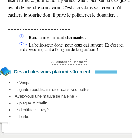
avant de prendre son avion. C'est alors dans son cœur qu'il
cachera le sourire dont il prive le policier et le douanier…
(1)
Bon, la mienne était charmante…
↑
(2)
La belle-sœur donc, pour ceux qui suivent. Et c'est ici
↑
« du vécu » quant à l'origine de la question !
Au quotidien
Transport
Ces articles vous plairont sûrement :
Vespa
La
garde républicain, droit dans ses bottes…
Le
Avez-vous une mauvaise haleine ?
plaque Michelin
La
dentifrice… rayé
Le
barbe !
La