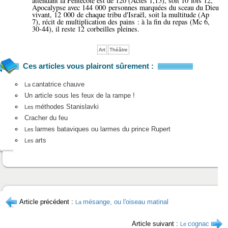
attendant la Pentecôte est de 120 (Actes 1,15), soit 10 fois 12,
Apocalypse avec 144 000 personnes marquées du sceau du Dieu
vivant, 12 000 de chaque tribu d'Israël, soit la multitude (Ap
7), récit de multiplication des pains : à la fin du repas (Mc 6,
30-44), il reste 12 corbeilles pleines.
Art
Théâtre
Ces articles vous plairont sûrement :
cantatrice chauve
La
Un article sous les feux de la rampe !
méthodes Stanislavki
Les
Cracher du feu
larmes bataviques ou larmes du prince Rupert
Les
arts
Les
Article précédent :
mésange, ou l'oiseau matinal
La
Article suivant :
cognac
Le