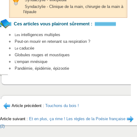
Syndactylie - Clinique de la main, chirurgie de la main à
l'épaule
Ces articles vous plairont sûrement :
intelligences multiples
Les
Peut-on mourir en retenant sa respiration ?
caducée
Le
Globules rouges et moustiques
empan mnésique
L'
Pandémie, épidémie, épizootie
Article précédent :
Touchons du bois !
Article suivant :
Et en plus, ça rime ! Les règles de la Poésie française
(2)