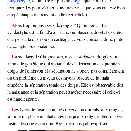
polydactylie
, le fait d'avoir plus de
doigts
que la normale
(comptez-les pour vérifier et assurez-vous que vous en avez bien
cinq à chaque main avant de lire cet article).
Alors trop ou pas assez de doigts ? Qu'importe ! La
syndactylie est le fait d'avoir deux ou plusieurs doigts liés entre
eux par de la chair ou du cartilage. Je vous conseille donc plutôt
de compter vos phalanges !
La syndactylie (du grec
sun
, avec et
daktulos
, doigt) est une
anomalie génétique qui apparaît dès la formation des premiers
doigts de l'embryon : la séparation ne s'opère pas complètement
ou un problème au niveau des rayons osseux de la main
empêche la séparation totale des doigts. Elle est observable dès
la naissance et la séparation peut s'avérer nécessaire si celle-ci
est handicapante.
Les types de fusion sont très divers : aux orteils, aux doigts ;
sur une ou plusieurs phalanges (jusqu'aux doigts entiers) ; avec
fusion des ongles ou non. Bref, n'est pas palmé qui veut.