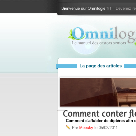
Bienvenue sur Omnilogie.fr !
Devenez ré
La page des articles
Comment conter fle
Comment s'affubler de diptères afin
Par
Meecky
le
05/02/2011