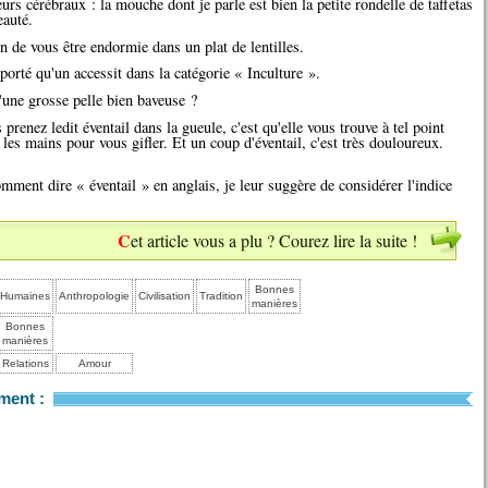
urs cérébraux : la mouche dont je parle est bien la petite rondelle de taffetas
eauté.
 de vous être endormie dans un plat de lentilles.
porté qu'un accessit dans la catégorie « Inculture ».
'une grosse pelle bien baveuse ?
 prenez ledit éventail dans la gueule, c'est qu'elle vous trouve à tel point
 les mains pour vous gifler. Et un coup d'éventail, c'est très douloureux.
ment dire « éventail » en anglais, je leur suggère de considérer l'indice
Cet article vous a plu ? Courez lire la suite !
Bonnes
Humaines
Anthropologie
Civilisation
Tradition
manières
Bonnes
manières
Relations
Amour
ment :