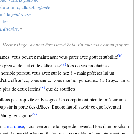
du sourire, elle est
enjouée
.
ur à la
généreuse
.
uton.
ra
discrète
.
— Hector Hugo, ou peut-être Hervé Zola. En tout cas c'est un peintre.
(6)
dames, vous pourrez maintenant vous parer avec goût et subtilité
.
(7)
e preuve de tact et de délicatesse
lors de vos prochaines
l horrible poireau vous avez sur le nez ! » mais préférez lui un
 d'être effrontée, vous saurez vous montrer généreuse ! » Croyez-en le
(8)
n plus de doux larcins
que de soufflets.
p sûr la porte des délices. Encore faut-il savoir ce que l'éventail
(9)
éborgner signifie
.
r la
marquise
, nous verrons le langage de l'éventail lors d'un prochain
 retenir la première leçon, il n'est pas impossible qu'une interrogation