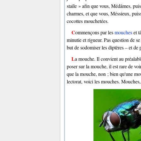
staïle » afin que vous, Médâmes, puiss
charmes, et que vous, Méssieux, puissi
cocottes mouchetées.
Commençons par les
mouches
et t
minutie et rigueur. Pas question de se
but de sodomiser les diptères – et de 
La mouche. Il convient au préalable de différencier la mouche de la mouche. Car si la mouche peut se
poser sur la mouche, il est rare de 
que la mouche, non ; bien qu'une mouc
lectorat, voici les mouches. Mouches, v