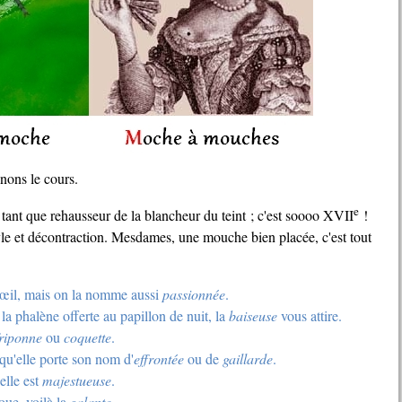
enons le cours.
e
tant que rehausseur de la blancheur du teint ; c'est soooo
XVII
!
le et décontraction. Mesdames, une mouche bien placée, c'est tout
l'œil, mais on la nomme aussi
passionnée
.
la phalène offerte au papillon de nuit, la
baiseuse
vous attire.
friponne
ou
coquette
.
é qu'elle porte son nom d'
effrontée
ou de
gaillarde
.
elle est
majestueuse
.
oue, voilà la
galante
.