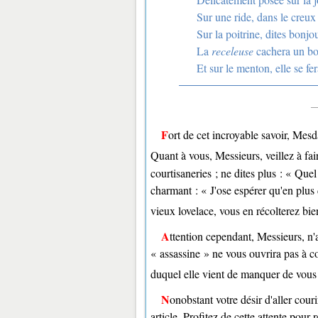
Sur une ride, dans le creux 
Sur la poitrine, dites bonjo
La
receleuse
cachera un bo
Et sur le menton, elle se fe
Fort de cet incroyable savoir, Mes
Quant à vous, Messieurs, veillez à fair
courtisaneries ; ne dites plus : « Que
charmant : « J'ose espérer qu'en plus
vieux lovelace, vous en récolterez bie
Attention cependant, Messieurs, n'allons pas trop vite en besogne. Un compliment bien tourné sur une
« assassine » ne vous ouvrira pas à cou
duquel elle vient de manquer de vous 
Nonobstant votre désir d'aller couri
article. Profitez de cette attente pour