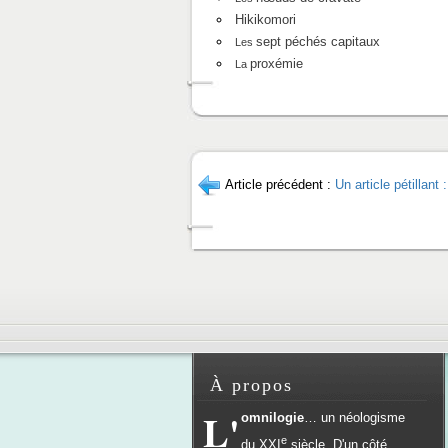
Hikikomori
sept péchés capitaux
Les
proxémie
La
Article précédent :
Un article pétillan
À propos
L'
omnilogie
… un néologisme
e
du
XXI
siècle. D'un côté,