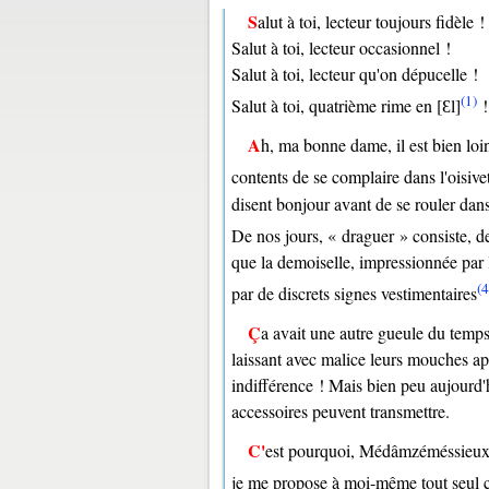
Salut à toi, lecteur toujours fidèle !
Salut à toi, lecteur occasionnel !
Salut à toi, lecteur qu'on dépucelle !
(1)
Salut à toi, quatrième rime en [Ɛl]
!
Ah, ma bonne dame, il est bien loin le temps où l'on savait faire la cour ! Les jeunes d'aujourd'hui, non
contents de se complaire dans l'oisivet
disent bonjour avant de se rouler dan
De nos jours, « draguer » consiste, de
que la demoiselle, impressionnée par 
(4
par de discrets signes vestimentaires
Ça avait une autre gueule du temps des coquines cachant leur embarras derrière leur éventail tout en
laissant avec malice leurs mouches ap
indifférence ! Mais bien peu aujourd'h
accessoires peuvent transmettre.
C'est pourquoi, Médâmzéméssieux, Méssieuzémédâmes, en ce jour d'aujourd'hui de pas hier ni demain,
je me propose à moi-même tout seul 