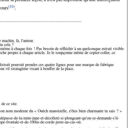
(10)
cours
.
machin, là, l'auteur.
u cela ?
e même à chaque fois ! Pas besoin de réfléchir à un quelconque extrait visible
roche propre à chaque article. Je le soupçonne même de copier-coller, ce
 distrait pourrait prendre ces quatre lignes pour une marque de fabrique
un vil stratagème visant à bouffer de la place.
de ce site.
on nom moderne du « Ouèch manoizelle, z'êtes bien charmante tu sais ? »
dépasse-de-la-mini-jupe-et-décolleté-si-plongeant-qu'on-se-demande-s'il-
mpe-frontale-et-de-100m-de-corde-juste-au-cas-où.