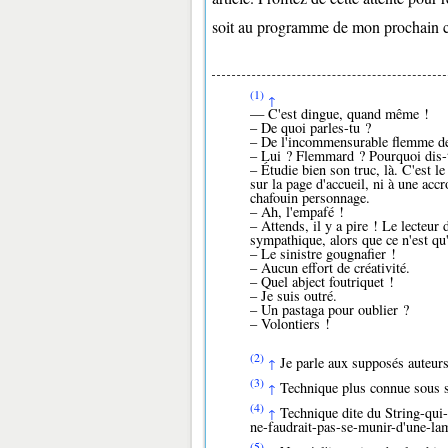
soit au programme de mon prochain 
(1)
↑
— C'est dingue, quand même !
– De quoi parles-tu ?
– De l'incommensurable flemme de 
– Lui ? Flemmard ? Pourquoi dis-t
– Étudie bien son truc, là. C'est l
sur la page d'accueil, ni à une acc
chafouin personnage.
– Ah, l'empafé !
– Attends, il y a pire ! Le lecteur
sympathique, alors que ce n'est qu'
– Le sinistre gougnafier !
– Aucun effort de créativité.
– Quel abject foutriquet !
– Je suis outré.
– Un pastaga pour oublier ?
– Volontiers !
(2)
Je parle aux supposés auteurs 
↑
(3)
Technique plus connue sous s
↑
(4)
Technique dite du String-qui-
↑
ne-faudrait-pas-se-munir-d'une-la
(5)