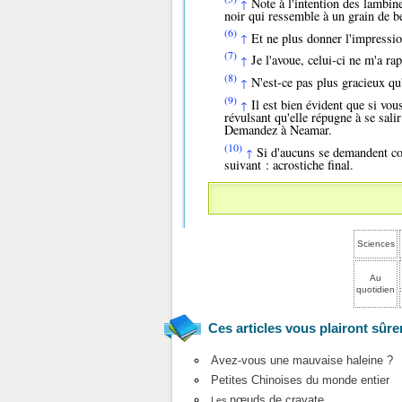
Note à l'intention des lambine
↑
noir qui ressemble à un grain de b
(6)
Et ne plus donner l'impression
↑
(7)
Je l'avoue, celui-ci ne m'a rap
↑
(8)
N'est-ce pas plus gracieux qu
↑
(9)
Il est bien évident que si vous
↑
révulsant qu'elle répugne à se salir
Demandez à Neamar.
(10)
Si d'aucuns se demandent com
↑
suivant : acrostiche final.
Sciences
Au
quotidien
Ces articles vous plairont sûre
Avez-vous une mauvaise haleine ?
Petites Chinoises du monde entier
nœuds de cravate
Les