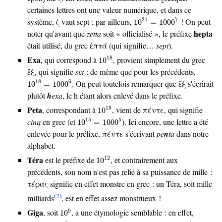
certaines lettres ont une valeur numérique, et dans ce
10
21
=
1000
7
système, ζ vaut sept ; par ailleurs,
! On peut
21
7
10
=
1000
hepta
noter qu'avant que
zetta
soit « officialisé », le préfixe
était utilisé, du grec ἑπτά (qui signifie…
sept
).
10
18
Exa
, qui correspond à
, provient simplement du grec
18
10
ἕξ, qui signifie
six
: de même que pour les précédents,
10
18
=
1000
6
. On peut toutefois remarquer que ἕξ s'écrirait
18
6
10
=
1000
plutôt
h
exa
, le h étant alors enlevé dans le préfixe.
10
15
Peta
, correspondant à
, vient de πέντε, qui signifie
15
10
10
15
=
1000
5
cinq
en grec (et
). Ici encore, une lettre a été
15
5
10
=
1000
enlevée pour le préfixe, πέντε s'écrivant
pe
n
ta
dans notre
alphabet.
10
12
Téra
est le préfixe de
, et contrairement aux
12
10
précédents, son nom n'est pas relié à sa puissance de mille :
τέρας signifie en effet monstre en grec : un Téra, soit mille
(2)
milliards
, est en effet assez monstrueux !
10
9
Giga
, soit
, a une étymologie semblable : en effet,
9
10