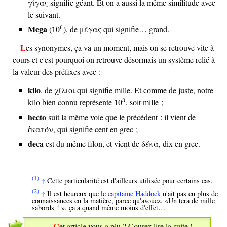
γίγας signifie géant. Et on a aussi la même similitude avec
le suivant.
10
6
Mega
(
), de μέγας qui signifie… grand.
6
10
Les synonymes, ça va un moment, mais on se retrouve vite à
cours et c'est pourquoi on retrouve désormais un système relié à
la valeur des préfixes avec :
kilo
, de χίλιοι qui signifie mille. Et comme de juste, notre
10
3
kilo bien connu représente
, soit mille ;
3
10
hecto
suit la même voie que le précédent : il vient de
ἑκατόν, qui signifie cent en grec ;
deca
est du même filon, et vient de δέκα, dix en grec.
(1)
Cette particularité est d'ailleurs utilisée pour certains cas.
↑
(2)
Il est heureux que le
capitaine Haddock
n'ait pas eu plus de
↑
connaissances en la matière, parce qu'avouez,
Un tera de mille
sabords !
, ça a quand même moins d'effet…
Cet article vous a plu ? Courez lire la suite !