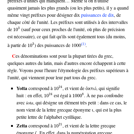
préfixes d'unités qui manquent… Même si on n'utilise
quasiment jamais les plus grands (ou les plus petits), il y a quand
même vingt préfixes pour désigner dix
puissances de dix
, de
chaque côté de l'unité. Les préfixes sont utilisés à des intervalles
10
3
de
(sauf pour ceux proches de l'unité, où plus de précision
3
10
est nécessaire), ce qui fait qu'ils sont également tous (du moins,
10
3
(1)
à partir de
) des puissances de 1000
.
3
10
Ces dénominations sont pour la plupart tirées du grec,
quelques autres du latin, mais d'autres encore échappent à cette
règle. Voyons pour l'heure l'étymologie des préfixes supérieurs à
l'unité, qui viennent pour leur part tous du grec.
10
24
Yotta
correspond à
, et vient de ὀϰτώ, qui signifie
24
10
10
24
1000
8
huit : en effet,
est égal à
. À ne pas confondre
24
8
10
1000
avec
iota
, qui désigne un élément très petit : dans ce cas, le
nom vient de la lettre grecque éponyme ι, qui est la plus
petite lettre de l'alphabet cyrillique.
10
21
Zetta
correspond à
, et vient de la lettre grecque
21
10
éponyme ζ. En effet, dans la numérotation grecque,