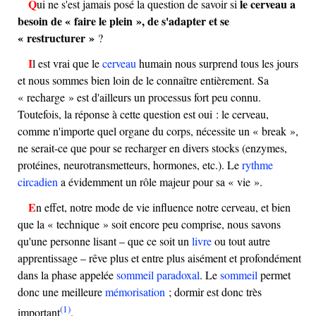
le cerveau a
Qui ne s'est jamais posé la question de savoir si
besoin de « faire le plein », de s'adapter et se
« restructurer »
?
Il est vrai que le
cerveau
humain nous surprend tous les jours
et nous sommes bien loin de le connaître entièrement. Sa
« recharge » est d'ailleurs un processus fort peu connu.
Toutefois, la réponse à cette question est oui : le cerveau,
comme n'importe quel organe du corps, nécessite un « break »,
ne serait-ce que pour se recharger en divers stocks (enzymes,
protéines, neurotransmetteurs, hormones, etc.). Le
rythme
circadien
a évidemment un rôle majeur pour sa « vie ».
En effet, notre mode de vie influence notre cerveau, et bien
que la « technique » soit encore peu comprise, nous savons
qu'une personne lisant – que ce soit un
livre
ou tout autre
apprentissage – rêve plus et entre plus aisément et profondément
dans la phase appelée
sommeil paradoxal
. Le
sommeil
permet
donc une meilleure
mémorisation
; dormir est donc très
(1)
important
.