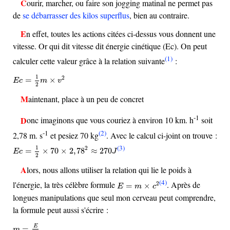
Courir, marcher, ou faire son jogging matinal ne permet pas
de
se débarrasser des kilos superflus
, bien au contraire.
En effet, toutes les actions citées ci-dessus vous donnent une
vitesse. Or qui dit vitesse dit énergie cinétique (Ec). On peut
(1)
calculer cette valeur grâce à la relation suivante
:
E
c
=
1
2
m
×
v
2
1
2
=
×
E
c
m
v
2
Maintenant, place à un peu de concret
-1
Donc imaginons que vous couriez à environ 10 km. h
soit
-1
(2)
2,78 m. s
et pesiez 70 kg
. Avec le calcul ci-joint on trouve :
E
c
=
1
2
×
70
×
2
,
78
2
≈
270
J
(3)
1
2
=
×
70
×
2
,
78
≈
270
E
c
J
2
Alors, nous allons utiliser la relation qui lie le poids à
E
=
m
×
c
2
(4)
l'énergie, la très célèbre formule
. Après de
2
=
×
E
m
c
longues manipulations que seul mon cerveau peut comprendre,
la formule peut aussi s'écrire :
m
=
E
c
2
E
=
m