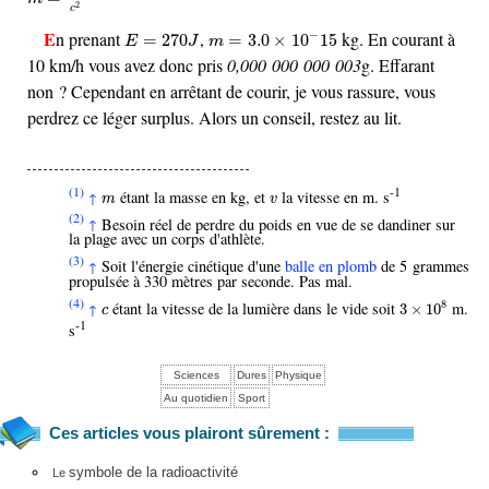
2
c
m
=
3.0
×
10
−
15
E
=
270
J
En prenant
,
kg. En courant à
−
=
270
=
3.0
×
10
15
E
J
m
10 km/h vous avez donc pris
0,000 000 000 003
g. Effarant
non ? Cependant en arrêtant de courir, je vous rassure, vous
perdrez ce léger surplus. Alors un conseil, restez au lit.
(1)
-1
m
v
étant la masse en kg, et
la vitesse en m. s
↑
m
v
(2)
Besoin réel de perdre du poids en vue de se dandiner sur
↑
la plage avec un corps d'athlète.
(3)
Soit l'énergie cinétique d'une
balle en plomb
de 5 grammes
↑
propulsée à 330 mètres par seconde. Pas mal.
3
×
10
8
(4)
c
8
étant la vitesse de la lumière dans le vide soit
m.
↑
3
×
10
c
-1
s
Sciences
Dures
Physique
Au quotidien
Sport
Ces articles vous plairont sûrement :
symbole de la radioactivité
Le