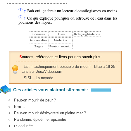
(1)
Bah oui, ça ferait un lecteur d'omnilogismes en moins.
↑
(2)
Ce qui explique pourquoi on retrouve de l'eau dans les
↑
poumons des noyés.
Sciences
Dures
Biologie
Médecine
Au quotidien
Médecine
Sagas
Peut-on mourir...
Sources, références et liens pour en savoir plus :
Est-il techniquement possible de mourir - Blabla 18-25
ans sur JeuxVideo.com
SISL - La noyade
Ces articles vous plairont sûrement :
Peut-on mourir de peur ?
Brrrr…
Peut-on mourir déshydraté en pleine mer ?
Pandémie, épidémie, épizootie
caducée
Le