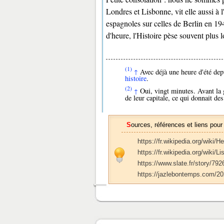
Londres et Lisbonne, vit elle aussi à 
espagnoles sur celles de Berlin en 19
d'heure, l'Histoire pèse souvent plus 
(1)
Avec déjà une heure d'été dep
↑
histoire
.
(2)
Oui, vingt minutes. Avant la g
↑
de leur capitale, ce qui donnait de
Sources, références et liens pour
https://fr.wikipedia.org/wiki/
https://fr.wikipedia.org/wiki/L
https://www.slate.fr/story/792
https://jazlebontemps.com/202