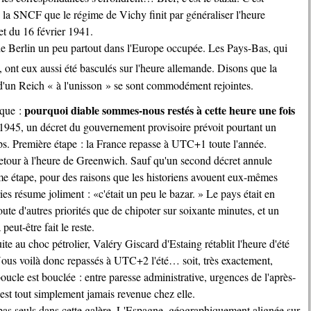
e la SNCF que le régime de Vichy finit par généraliser l'heure
ret du 16 février 1941.
e Berlin un peu partout dans l'Europe occupée. Les Pays-Bas, qui
, ont eux aussi été basculés sur l'heure allemande. Disons que la
é d'un Reich « à l'unisson » se sont commodément rejointes.
pourquoi diable sommes-nous restés à cette heure une fois
pique :
 1945, un décret du gouvernement provisoire prévoit pourtant un
 Première étape : la France repasse à UTC+1 toute l'année.
retour à l'heure de Greenwich. Sauf qu'un second décret annule
e étape, pour des raisons que les historiens avouent eux-mêmes
ries résume joliment :
c'était un peu le bazar.
Le pays était en
oute d'autres priorités que de chipoter sur soixante minutes, et un
eut-être fait le reste.
uite au choc pétrolier, Valéry Giscard d'Estaing rétablit l'heure d'été
Nous voilà donc repassés à UTC+2 l'été… soit, très exactement,
oucle est bouclée : entre paresse administrative, urgences de l'après-
n'est tout simplement jamais revenue chez elle.
pas seuls dans cette galère. L'Espagne, géographiquement alignée sur