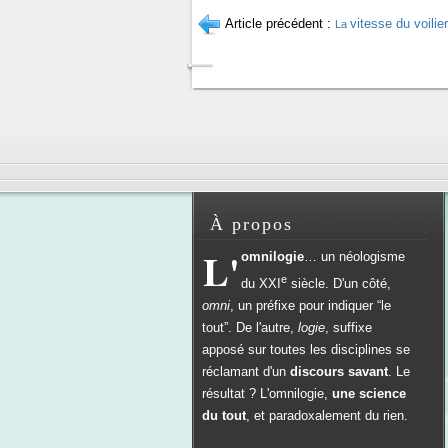
Article précédent :
vitesse du voilier
La
À propos
L'
omnilogie
… un néologisme
e
du
XXI
siècle. D'un côté,
omni
, un préfixe pour indiquer “le
tout”. De l'autre,
logie
, suffixe
apposé sur toutes les disciplines se
réclamant d'un
discours savant
. Le
résultat ? L'omnilogie,
une science
du tout
, et paradoxalement du rien.