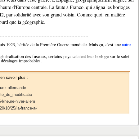
l'heure d'Europe centrale. La faute à Franco, qui aligna les horloges
42, par solidarité avec son grand voisin. Comme quoi, en matière
lourd que la géographie.
uis 1923, héritée de la Première Guerre mondiale. Mais ça, c'est une
autre
énéralisation des fuseaux, certains pays calaient leur horloge sur le soleil
s décalages improbables.
 en savoir plus :
Heure_allemande
iste_de_modificatio
64/heure-hiver-allem
0/10/25/la-france-a-l