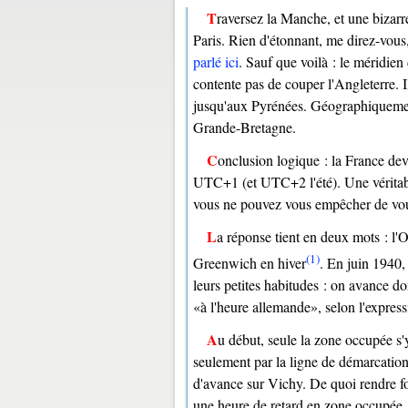
Traversez la Manche, et une bizarrerie vous saute aux yeux : il est une heure plus tôt à Londres qu'à
Paris. Rien d'étonnant, me direz-vous
parlé ici
. Sauf que voilà : le méridien
contente pas de couper l'Angleterre. I
jusqu'aux Pyrénées. Géographiqueme
Grande-Bretagne.
Conclusion logique : la France devrait être à l'heure de Londres, soit UTC+0. Pourtant, elle vit à
UTC+1 (et UTC+2 l'été). Une véritabl
vous ne pouvez vous empêcher de vo
La réponse tient en deux mots : l'Occupation. Avant-guerre, la métropole vivait bien à l'heure de
(1)
Greenwich en hiver
. En juin 1940,
leurs petites habitudes : on avance do
à l'heure allemande
, selon l'expres
Au début, seule la zone occupée s'y plie. Résultat cocasse : la France se retrouve coupée en deux non
seulement par la ligne de démarcation
d'avance sur Vichy. De quoi rendre fou
une heure de retard en zone occupée, 