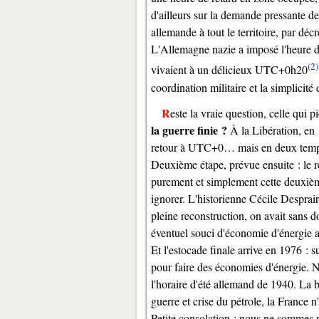
d'ailleurs sur la demande pressante d
allemande à tout le territoire, par déc
L'Allemagne nazie a imposé l'heure d
(2)
vivaient à un délicieux UTC+0h20
coordination militaire et la simplicit
Reste la vraie question, celle qui 
la guerre finie ?
À la Libération, en
retour à UTC+0… mais en deux temps.
Deuxième étape, prévue ensuite : le 
purement et simplement cette deuxièm
ignorer. L'historienne Cécile Desprai
pleine reconstruction, on avait sans d
éventuel souci d'économie d'énergie a p
Et l'estocade finale arrive en 1976 : s
pour faire des économies d'énergie. 
l'horaire d'été allemand de 1940. La b
guerre et crise du pétrole, la France 
Petite consolation : nous ne sommes 