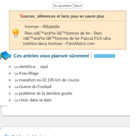
Au quotidien
Sport
Sources, références et liens pour en savoir plus :
Ironman - Wikipédia
Rien nâ€™arràªte lâ€™homme de fer - Rien
nâ€™arràªte lâ€™homme de fer Pascal Pich ultra
triathlon deca Ironman - ParisMatch.com
Ces articles vous plairont sûrement :
dentifrice… rayé
Le
Krav-Maga
Le
marathon ou 42,195 km de course
Le
Guerre du Football
La
problème de la dernière goutte
Le
choix dans la date
Le