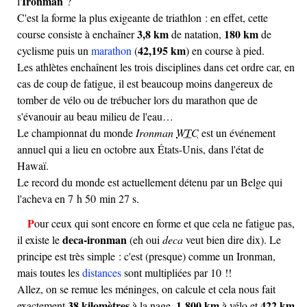
Ironman
l'
?
C'est la forme la plus exigeante de triathlon : en effet, cette
3,8 km
180 km
course consiste à enchaîner
de natation,
de
42,195 km
cyclisme puis un
marathon
(
) en course à pied.
Les athlètes enchaînent les trois disciplines dans cet ordre car, en
cas de coup de fatigue, il est beaucoup moins dangereux de
tomber de vélo ou de trébucher lors du marathon que de
s'évanouir au beau milieu de l'eau…
Le championnat du monde
Ironman
WTC
est un événement
annuel qui a lieu en octobre aux États-Unis, dans l'état de
Hawaï.
Le record du monde est actuellement détenu par un Belge qui
l'acheva en 7 h 50 min 27 s.
Pour ceux qui sont encore en forme et que cela ne fatigue pas,
deca-ironman
il existe le
(eh oui
deca
veut bien dire dix). Le
principe est très simple : c'est (presque) comme un Ironman,
mais toutes les
distances
sont multipliées par 10 !!
Allez, on se remue les méninges, on calcule et cela nous fait
38 kilomètres
1 800 km
422 km
exactement
à la nage,
à vélo et