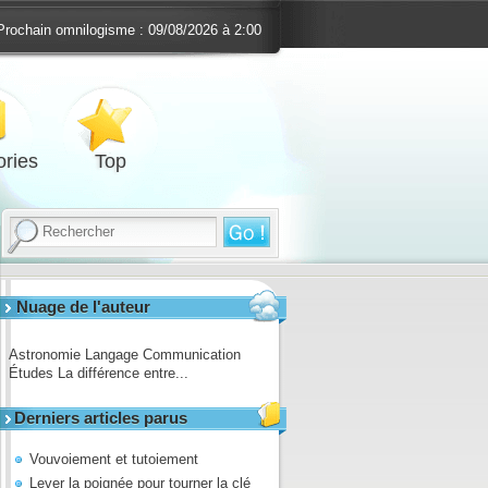
Prochain omnilogisme :
09/08/2026 à 2:00
ries
Top
Nuage de l'auteur
Astronomie
Langage
Communication
Études
La différence entre...
Derniers articles parus
Vouvoiement et tutoiement
Lever la poignée pour tourner la clé