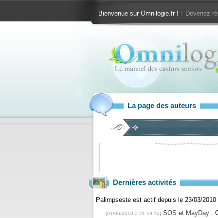
Bienvenue sur Omnilogie.fr !
Devenez ré
La page des auteurs
Dernières activités
Palimpseste est actif depuis le 23/03/2010
SOS et MayDay
: C
[01/06/2010 à 21:19:12]