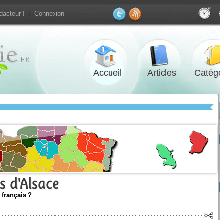
dacteur !
Connexion
Accueil
Articles
Catégo
s d'Alsace
 français ?