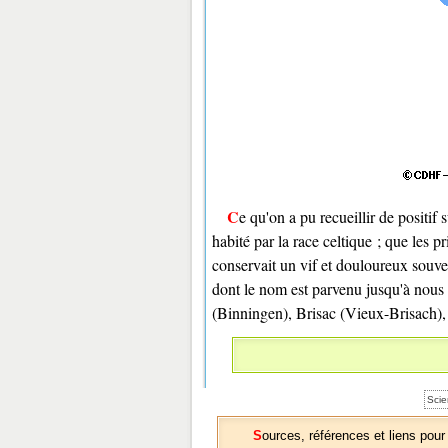
Ce qu'on a pu recueillir de positif sur l'histoire du pays avant l'arrivée des Romains, c'est qu'il était
habité par la race celtique ; que les 
conservait un vif et douloureux souven
dont le nom est parvenu jusqu'à nous
(Binningen), Brisac (Vieux-Brisach)
Scie
Sources, références et liens pour