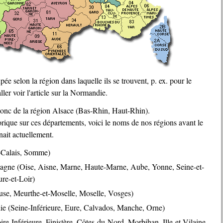
ller voir l'article sur la Normandie.
s donc de la région Alsace (Bas-Rhin, Haut-Rhin).
orique sur ces départements, voici le noms de nos régions avant le
ait actuellement.
-Calais, Somme)
mpagne (Oise, Aisne, Marne, Haute-Marne, Aube, Yonne, Seine-et-
re-et-Loir)
use, Meurthe-et-Moselle, Moselle, Vosges)
ie (Seine-Inférieure, Eure, Calvados, Manche, Orne)
re-Inférieure, Finistère, Côtes-du-Nord, Morbihan, Ille-et-Vilaine,