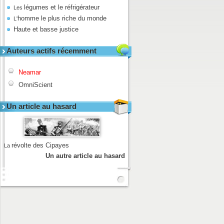
légumes et le réfrigérateur
Les
homme le plus riche du monde
L'
Haute et basse justice
Auteurs actifs récemment
Neamar
OmniScient
Un article au hasard
révolte des Cipayes
La
Un autre article au hasard