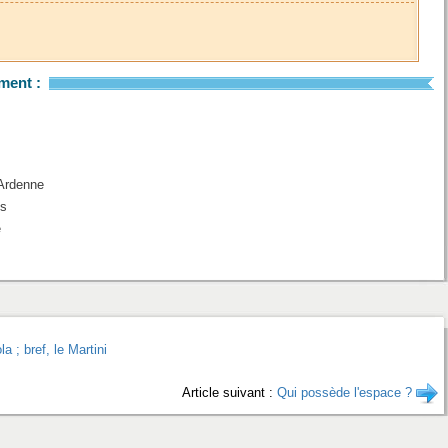
ment :
Ardenne
es
e
a ; bref, le Martini
Article suivant :
Qui possède l'espace ?