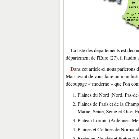
La liste des départements est découpée selon la région dans laquelle ils se trouvent, p. ex. pour le
département de l'Eure (27), il faudra a
Dans cet article-ci nous parleron
Mais avant de vous faire un mini hist
découpage « moderne » que l'on conn
Plaines du Nord (Nord, Pas-de
Plaines de Paris et de la Cha
Marne, Seine, Seine-et-Oise, Eu
Plateau Lorrain (Ardennes, Me
Plaines et Collines de Normand
Bretagne, Vendée et Poitou (Loi