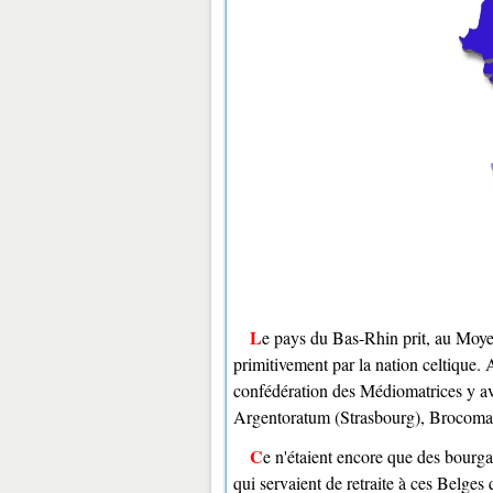
Le pays du Bas-Rhin prit, au Moyen Âge les noms de Nordgau et de basse Alsace, et fut habité
primitivement par la nation celtique. 
confédération des Médiomatrices y av
Argentoratum (Strasbourg), Brocomag
Ce n'étaient encore que des bourgades composées d'habitations chétives et dispersées au hasard, mais
qui servaient de retraite à ces Belge