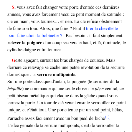
Si vous avez fait changer votre porte d'entrée ces dernières
années, vous avez forcément vécu ce petit moment de solitude :
clé en main, vous tournez… et rien. La clé refuse obstinément
de faire son tour. Alors, que faire ? Faut-il
tirer la chevillette
pour faire choir la bobinette ?
. Pas besoin : il faut simplement
relever la poignée
d'un coup sec vers le haut, et là, ô miracle, le
cylindre daigne enfin tourner.
Geste agaçant, surtout les bras chargés de courses. Mais
derrière ce relevage se cache une petite révolution de la sécurité
serrure multipoints
domestique : la
.
Sur une porte classique d'antan, la poignée (le serrurier dit la
béquille
) ne commande qu'une seule chose : le
pêne
central, ce
petit biseau métallique qui claque dans la gâche quand vous
fermez la porte. Un tour de clé venait ensuite verrouiller ce point
unique, et c'était tout. Une porte tenue par un seul point, hélas,
(1)
s'arrache assez facilement avec un bon pied-de-biche
.
L'idée géniale de la serrure multipoints, c'est de verrouiller la