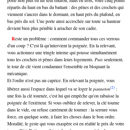
porte non plus en un seul endroit, mais en trois, voire cinq points
répartis du haut en bas du battant : des pênes et des crochets qui
viennent s'ancrer dans le dormant, en haut près du plafond, en
bas près du sol. Une porte ainsi accrochée sur toute sa hauteur
devient bien plus pénible à arracher de son cadre.
Reste un problème : comment commander tous ces verrous
d'un coup ? C'est là qu'intervient la poignée. En la relevant,
vous actionnez une tringle interne qui pousse simultanément
tous les crochets et pênes dans leurs logements.
Puis
seulement,
le tour de clé vient condamner l'ensemble en bloquant la
mécanique.
Et l'ordre n'est pas un caprice. En relevant la poignée, vous
(2)
libérez aussi l'espace dans lequel va se loger le
panneton
:
une fois la clé tournée, c'est lui qui empêche qu'on rabaisse la
poignée de l'extérieur. Si vous oubliez de relever, la clé tourne
dans le vide, ou refuse carrément de tourner : la serrure vous
force, en quelque sorte, à faire les choses dans le bon ordre.
Moralité, le geste qui vous exaspère est en réalité le prix de votre