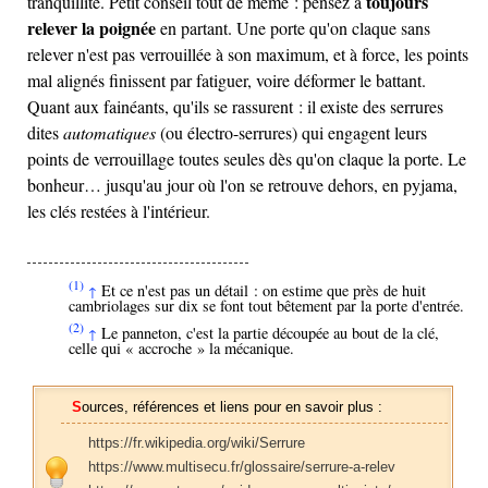
toujours
tranquillité. Petit conseil tout de même : pensez à
relever la poignée
en partant. Une porte qu'on claque sans
relever n'est pas verrouillée à son maximum, et à force, les points
mal alignés finissent par fatiguer, voire déformer le battant.
Quant aux fainéants, qu'ils se rassurent : il existe des serrures
dites
automatiques
(ou électro-serrures) qui engagent leurs
points de verrouillage toutes seules dès qu'on claque la porte. Le
bonheur… jusqu'au jour où l'on se retrouve dehors, en pyjama,
les clés restées à l'intérieur.
(1)
Et ce n'est pas un détail : on estime que près de huit
↑
cambriolages sur dix se font tout bêtement par la porte d'entrée.
(2)
Le panneton, c'est la partie découpée au bout de la clé,
↑
celle qui « accroche » la mécanique.
Sources, références et liens pour en savoir plus :
https://fr.wikipedia.org/wiki/Serrure
https://www.multisecu.fr/glossaire/serrure-a-relev