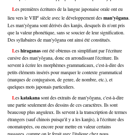
Les premières écritures de la langue japonaise orale ont eu
e
man'yõgana
lieu vers le
VIII
siècle avec le développement des
.
Les man'yõgana sont dérivés des kanjis, desquels ils n'ont pris
que la valeur phonétique, sans se soucier de leur signification.
Des syllabaires de man'yõgana ont ainsi été constitués.
hiraganas
Les
ont été obtenus en simplifiant par l'écriture
cursive des man'yõgana, donc en arrondissant l'écriture. Ils
servent à écrire les morphèmes grammaticaux, c'est-à-dire des
petits éléments insérés pour marquer le contexte grammatical
(marques de conjugaison, de genre, de nombre, etc.), et
quelques mots japonais particuliers.
katakana
Les
sont des extraits de man'yõgana, c'est-à-dire
une partie seulement des dessins de ces caractères. Ils sont
beaucoup plus anguleux. Ils servent à la transcription de termes
étrangers (sauf chinois puisqu'il y a les kanjis), à l'écriture des
onomatopées, ou encore pour mettre en valeur certains
passages, comme on le ferait avec l'italique chez nous.