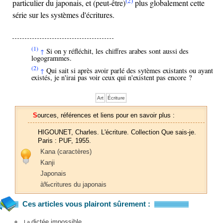
(2)
particulier du japonais, et (peut-être)
plus globalement cette
série sur les systèmes d'écritures.
(1)
Si on y réfléchit, les chiffres arabes sont aussi des
↑
logogrammes.
(2)
Qui sait si après avoir parlé des sytèmes existants ou ayant
↑
existés, je n'irai pas voir ceux qui n'existent pas encore ?
Art
Écriture
Sources, références et liens pour en savoir plus :
HIGOUNET, Charles. L'écriture. Collection Que sais-je.
Paris : PUF, 1955.
Kana (caractères)
Kanji
Japonais
à‰critures du japonais
Ces articles vous plairont sûrement :
dictée impossible
La