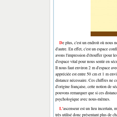
De plus, c'est un endroit où nous nous sentons tous un peu mal à l'aise, qu'il y ait ou non quelqu'un
d'autre. En effet, c'est un espace co
avons l'impression d'étouffer (pour 
d'espace vital pour nous sentir en sécu
Il nous faut environ 2 m d'espace ave
appréciée est entre 50 cm et 1 m envi
distance nécessaire. Ces chiffres ne 
d'origine française, cette notion de s
pouvons remarquer que si ces distance
psychologique avec nous-mêmes.
L'ascenseur est un lieu incertain, mécanique, pas toujours très fiables puisque souvent assez vieux ou
très utilisé donc présentant plus de 