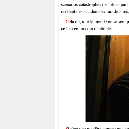
scénarios catastrophes des films que l
révèlent des accidents extraordinaires, 
Cela dit, tout le monde ne se sent pas aussi mal dans ce lieu : certains en profitent même pour changer
ce lieu en un coin d'intimité.
Si c'est une manière comme une autre de mêler l'agréable à l'utile, méfiez-vous des lois : elles ne