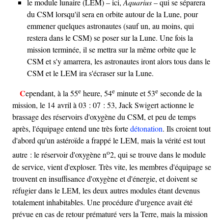
le module lunaire (LEM) – ici,
Aquarius
– qui se séparera
du CSM lorsqu'il sera en orbite autour de la Lune, pour
emmener quelques astronautes (sauf un, au moins, qui
restera dans le CSM) se poser sur la Lune. Une fois la
mission terminée, il se mettra sur la même orbite que le
CSM et s'y amarrera, les astronautes iront alors tous dans le
CSM et le LEM ira s'écraser sur la Lune.
e
e
e
Cependant, à la 55
heure, 54
minute et 53
seconde de la
mission, le 14 avril à 03 : 07 : 53, Jack Swigert actionne le
brassage des réservoirs d'oxygène du CSM, et peu de temps
après, l'équipage entend une très forte
détonation
. Ils croient tout
d'abord qu'un astéroïde a frappé le LEM, mais la vérité est tout
o
autre : le réservoir d'oxygène n
2, qui se trouve dans le module
de service, vient d'exploser. Très vite, les membres d'équipage se
trouvent en insuffisance d'oxygène et d'énergie, et doivent se
réfugier dans le LEM, les deux autres modules étant devenus
totalement inhabitables. Une procédure d'urgence avait été
prévue en cas de retour prématuré vers la Terre, mais la mission