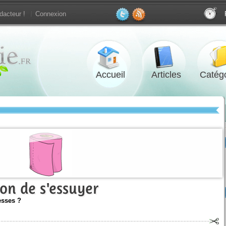
dacteur !
Connexion
Accueil
Articles
Catégo
çon de s'essuyer
esses ?