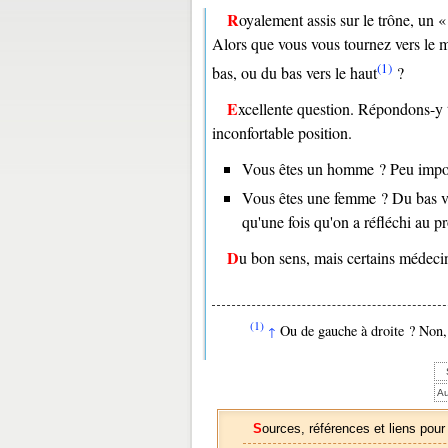
Royalement assis sur le trône, un 
Alors que vous vous tournez vers le m
(1)
bas, ou du bas vers le haut
?
Excellente question. Répondons-y tout de suite, afin de ne pas vous bloquer plus longtemps dans cette
inconfortable position.
Vous êtes un homme ? Peu importe
Vous êtes une femme ? Du bas ver
qu'une fois qu'on a réfléchi au p
Du bon sens, mais certains médecin
(1)
Ou de gauche à droite ? Non, 
↑
Au
Sources, références et liens pour