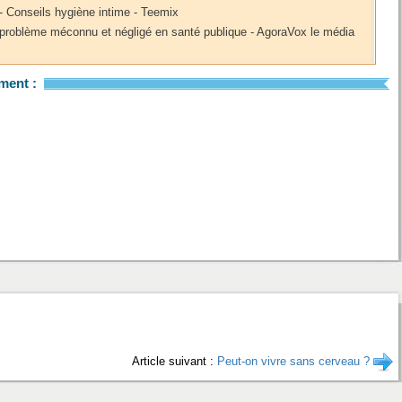
- Conseils hygiène intime - Teemix
 problème méconnu et négligé en santé publique - AgoraVox le média
ment :
Article suivant :
Peut-on vivre sans cerveau ?