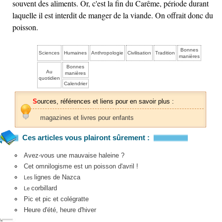
souvent des aliments. Or, c'est la fin du Carême, période durant
laquelle il est interdit de manger de la viande. On offrait donc du
poisson.
Bonnes
Sciences
Humaines
Anthropologie
Civilisation
Tradition
manières
Bonnes
Au
manières
quotidien
Calendrier
Sources, références et liens pour en savoir plus :
magazines et livres pour enfants
Ces articles vous plairont sûrement :
Avez-vous une mauvaise haleine ?
Cet omnilogisme est un poisson d'avril !
lignes de Nazca
Les
corbillard
Le
Pic et pic et colégratte
Heure d'été, heure d'hiver