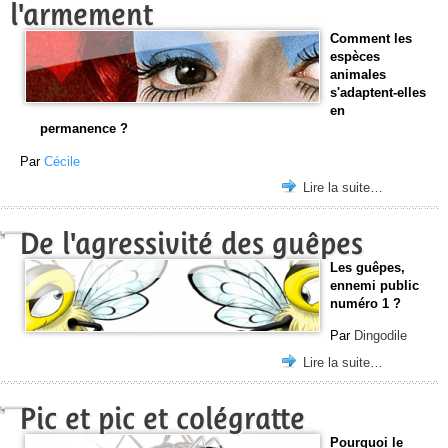
l'armement
Comment les
espèces
animales
s'adaptent-elles
en
permanence ?
Par
Cécile
Lire la suite…
De l'agressivité des guêpes
Les guêpes,
ennemi public
numéro 1 ?
Par
Dingodile
Lire la suite…
Pic et pic et colégratte
Pourquoi le