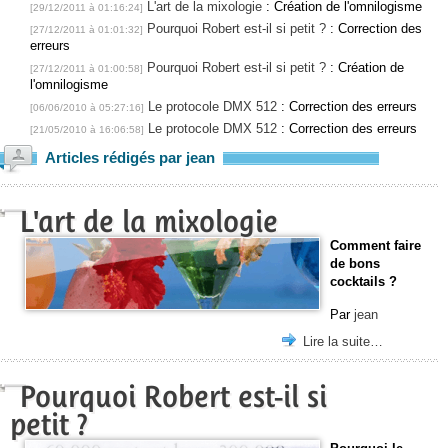
L'art de la mixologie
: Création de l'omnilogisme
[29/12/2011 à 01:16:24]
Pourquoi Robert est-il si petit ?
: Correction des
[27/12/2011 à 01:01:32]
erreurs
Pourquoi Robert est-il si petit ?
: Création de
[27/12/2011 à 01:00:58]
l'omnilogisme
Le protocole DMX 512
: Correction des erreurs
[06/06/2010 à 05:27:16]
Le protocole DMX 512
: Correction des erreurs
[21/05/2010 à 16:06:58]
Articles rédigés par jean
L'art de la mixologie
Comment faire
de bons
cocktails ?
Par
jean
Lire la suite…
Pourquoi Robert est-il si
petit ?