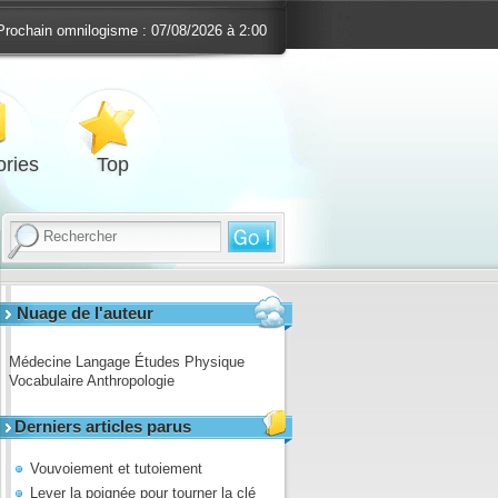
Prochain omnilogisme :
07/08/2026 à 2:00
ries
Top
Nuage de l'auteur
Médecine
Langage
Études
Physique
Vocabulaire
Anthropologie
Derniers articles parus
Vouvoiement et tutoiement
Lever la poignée pour tourner la clé