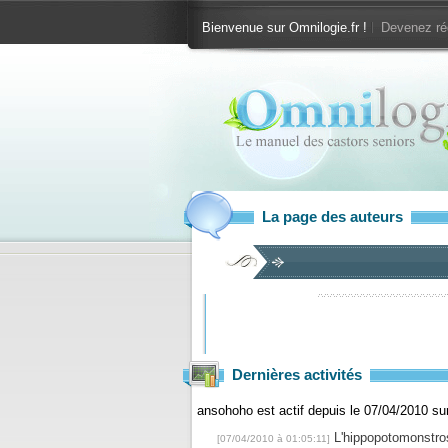
Bienvenue sur Omnilogie.fr !
Devenez ré
La page des auteurs
Dernières activités
ansohoho est actif depuis le 07/04/2010 s
L'hippopotomonstro
[07/04/2010 à 01:05:11]