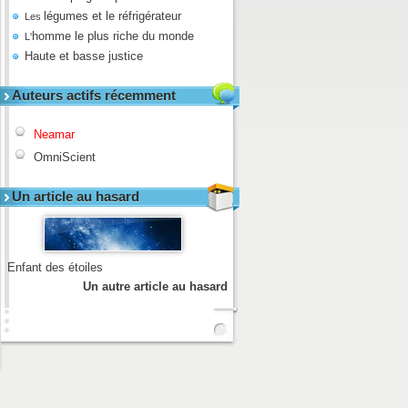
légumes et le réfrigérateur
Les
homme le plus riche du monde
L'
Haute et basse justice
Auteurs actifs récemment
Neamar
OmniScient
Un article au hasard
Enfant des étoiles
Un autre article au hasard