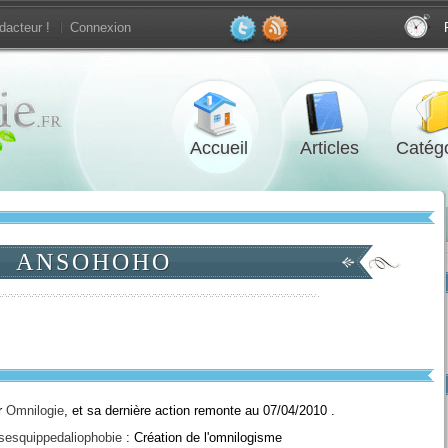
dacteur !
Connexion
Accueil
Articles
Catégo
ANSOHOHO
ur
Omnilogie
, et sa dernière action remonte au 07/04/2010 .
sesquippedaliophobie
: Création de l'omnilogisme